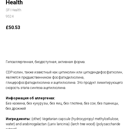
Health
SFI Health
9524
£
50.53
В корзину
Гипоаллергенная, биодоступная, активная форма.
CDP-холин, также известный как цитиколин или цитидиндифосфатхолин,
является предшественником фосфатидилхолина,
глицерофосфатидилхолина и ацетилхолина. Это продукт лимитирующего
скорость этапа синтеза ацетилхолина.
Информация об аллергенах:
Без казеина, без кукурузы, без яиц, без глютена, без сои, без пшеницы,
без дрожжей
Ингредиенты:
(other) Vegetarian capsule (hydroxypropyl methylcellulose,
water) and arabinogalactan (Larix laricinia) (larch tree wood) (polysaccharide