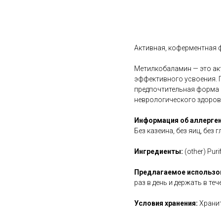
В корзину
Активная, коферментная 
Метилкобаламин — это ак
эффективного усвоения. 
предпочтительная форма 
неврологического здоров
Информация об аллерген
Без казеина, без яиц, без 
Ингредиенты:
(other) Puri
Предлагаемое использо
раз в день и держать в те
Условия хранения:
Хранит