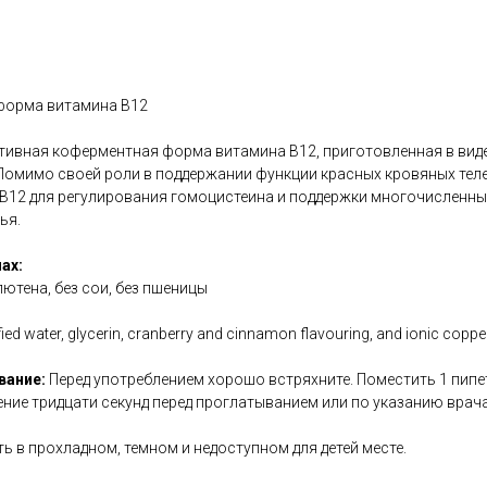
форма витамина B12
тивная коферментная форма витамина B12, приготовленная в виде
Помимо своей роли в поддержании функции красных кровяных теле
B12 для регулирования гомоцистеина и поддержки многочисленны
ья.
ах:
глютена, без сои, без пшеницы
fied water, glycerin, cranberry and cinnamon flavouring, and ionic coppe
вание:
Перед употреблением хорошо встряхните. Поместить 1 пипетку
чение тридцати секунд перед проглатыванием или по указанию врача
ь в прохладном, темном и недоступном для детей месте.