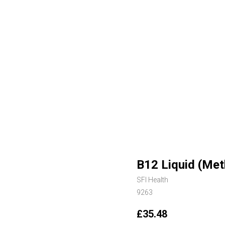
B12 Liquid (Met
SFI Health
9263
£
35.48