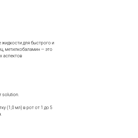
 жидкости для быстрого и
ц, метилкобаламин — это
х аспектов
r solution.
 (1,0 мл) в рот от 1 до 5
.