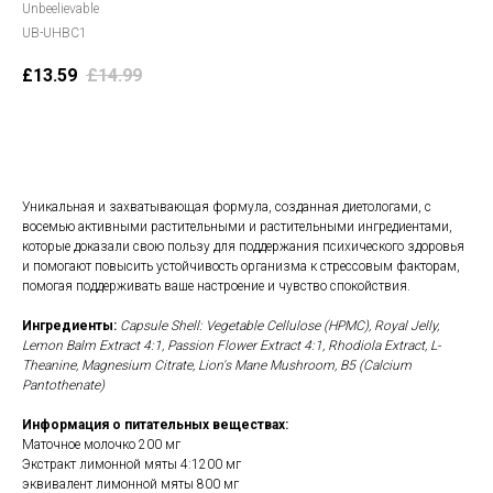
Unbeelievable
UB-UHBC1
£
13.59
£
14.99
В корзину
Уникальная и захватывающая формула, созданная диетологами, с
восемью активными растительными и растительными ингредиентами,
которые доказали свою пользу для поддержания психического здоровья
и помогают повысить устойчивость организма к стрессовым факторам,
помогая поддерживать ваше настроение и чувство спокойствия.
Ингредиенты:
Capsule Shell: Vegetable Cellulose (HPMC), Royal Jelly,
Lemon Balm Extract 4:1, Passion Flower Extract 4:1, Rhodiola Extract, L-
Theanine, Magnesium Citrate, Lion's Mane Mushroom, B5 (Calcium
Pantothenate)
Информация о питательных веществах:
Маточное молочко 200 мг
Экстракт лимонной мяты 4:1200 мг
эквивалент лимонной мяты 800 мг