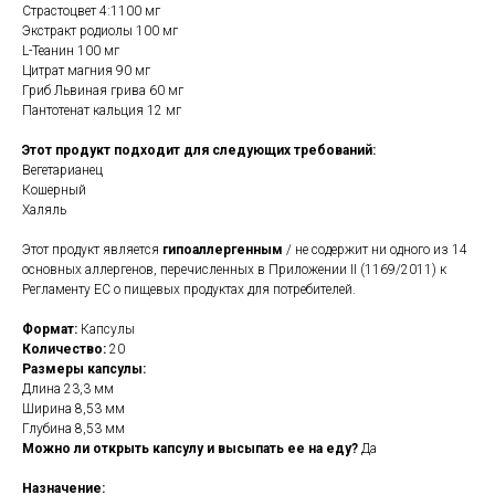
Страстоцвет 4:1100 мг
Экстракт родиолы 100 мг
L-Теанин 100 мг
Цитрат магния 90 мг
Гриб Львиная грива 60 мг
Пантотенат кальция 12 мг
Этот продукт подходит для следующих требований:
Вегетарианец
Кошерный
Халяль
Этот продукт является
гипоаллергенным
/ не содержит ни одного из 14
основных аллергенов, перечисленных в Приложении II (1169/2011) к
Регламенту ЕС о пищевых продуктах для потребителей.
Формат:
Капсулы
Количество:
20
Размеры капсулы:
Длина 23,3 мм
Ширина 8,53 мм
Глубина 8,53 мм
Можно ли открыть капсулу и высыпать ее на еду?
Да
Назначение: