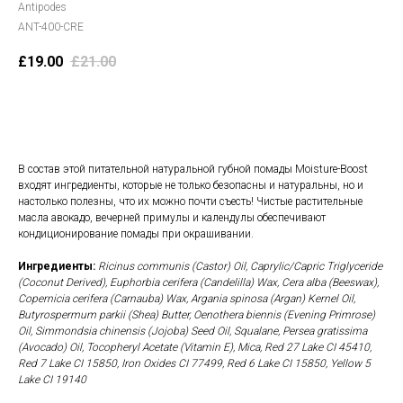
Antipodes
ANT-400-CRE
£
19.00
£
21.00
В корзину
В состав этой питательной натуральной губной помады Moisture-Boost
входят ингредиенты, которые не только безопасны и натуральны, но и
настолько полезны, что их можно почти съесть! Чистые растительные
масла авокадо, вечерней примулы и календулы обеспечивают
кондиционирование помады при окрашивании.
Ингредиенты:
Ricinus communis (Castor) Oil, Caprylic/Capric Triglyceride
(Coconut Derived), Euphorbia cerifera (Candelilla) Wax, Cera alba (Beeswax),
Copernicia cerifera (Carnauba) Wax, Argania spinosa (Argan) Kernel Oil,
Butyrospermum parkii (Shea) Butter, Oenothera biennis (Evening Primrose)
Oil, Simmondsia chinensis (Jojoba) Seed Oil, Squalane, Persea gratissima
(Avocado) Oil, Tocopheryl Acetate (Vitamin E), Mica, Red 27 Lake CI 45410,
Red 7 Lake CI 15850, Iron Oxides CI 77499, Red 6 Lake CI 15850, Yellow 5
Lake CI 19140