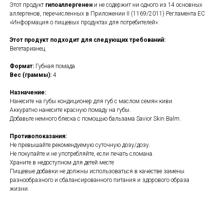
Этот продукт
гипоаллергенен
и не содержит ни одного из 14 основных
аллергенов, перечисленных в Приложении II (1169/2011) Регламента ЕС
«Информация о пищевых продуктах для потребителей».
Этот продукт подходит для следующих требований:
Вегетарианец
Формат:
Губная помада
Вес (граммы):
4
Назначение:
Нанесите на губы кондиционер для губ с маслом семян киви.
Аккуратно нанесите красную помаду на губы.
Добавьте немного блеска с помощью бальзама Savior Skin Balm.
Противопоказания:
Не превышайте рекомендуемую суточную дозу/дозу.
Не покупайте и не употребляйте, если печать сломана.
Храните в недоступном для детей месте
Пищевые добавки не должны использоваться в качестве замены
разнообразного и сбалансированного питания и здорового образа
жизни.
https://naturaldispensary.co.uk/products/Oriental_Bay_Plum_Lipstick_4g-
20370-526.html