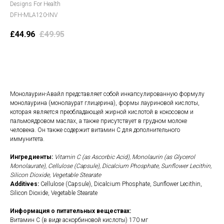
Designs For Health
DFH-MLA120-INV
£
44.96
£
49.95
В корзину
Монолаурин-Авайл представляет собой инкапсулированную формулу
монолаурина (монолаурат глицерина), формы лауриновой кислоты,
которая является преобладающей жирной кислотой в кокосовом и
пальмоядровом маслах, а также присутствует в грудном молоке
человека. Он также содержит витамин С для дополнительного
иммунитета.
Ингредиенты:
Vitamin C (as Ascorbic Acid), Monolaurin (as Glycerol
Monolaurate), Cellulose (Capsule), Dicalcium Phosphate, Sunflower Lecithin,
Silicon Dioxide, Vegetable Stearate
Additives:
Cellulose (Capsule), Dicalcium Phosphate, Sunflower Lecithin,
Silicon Dioxide, Vegetable Stearate
Информация о питательных веществах:
Витамин С (в виде аскорбиновой кислоты) 170 мг