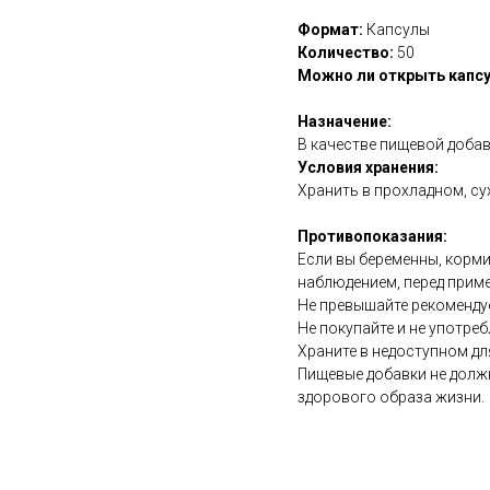
Формат:
Капсулы
Количество:
50
Можно ли открыть капсу
Назначение:
В качестве пищевой добав
Условия хранения:
Хранить в прохладном, су
Противопоказания:
Если вы беременны, корми
наблюдением, перед прим
Не превышайте рекоменду
Не покупайте и не употреб
Храните в недоступном дл
Пищевые добавки не долж
здорового образа жизни.
https://naturaldispensary