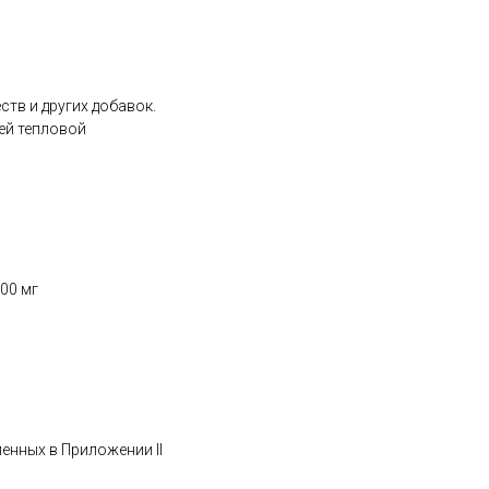
тв и других добавок.
ей тепловой
00 мг
ленных в Приложении II