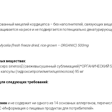
ванный мицелий кордицепса – без наполнителей, связующих вещес
ащивается на рисе и не подвергается потенциально денатурирующ
ycelia (fresh freeze dried, rice-grown – ORGANIC) 500mg
ых веществах:
yceps sinensis] (свежевысушенный сублимацией)*ОРГАНИЧЕСКИЙ 5
 капсулы (гидроксипропилметилцеллюлоза) 95 мг
для следующих требований:
енен
и не содержит ни одного из 14 основных аллергенов, перечис
С «Информация о пищевых продуктах для потребителей».