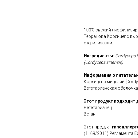
В корзину
100% свежий лиофилизиро
Терранова Кордицепс выр
стерилизации.
Ингредиенты:
Cordyceps M
(Cordyceps sinensis)
Информация о питательн
Кордицепс мицелий [Cord
Вегетарианская оболочка
Этот продукт подходит 
Вегетарианец
Веган
Этот продукт
гипоаллерг
(1169/2011) Регламента Е