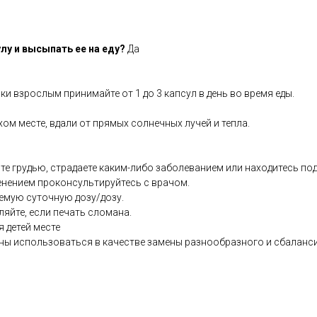
лу и высыпать ее на еду?
Да
ки взрослым принимайте от 1 до 3 капсул в день во время еды.
хом месте, вдали от прямых солнечных лучей и тепла.
те грудью, страдаете каким-либо заболеванием или находитесь по
енением проконсультируйтесь с врачом.
емую суточную дозу/дозу.
ляйте, если печать сломана.
я детей месте
ны использоваться в качестве замены разнообразного и сбаланс
.co.uk/products/Cordyceps_500mg_50_s-7853-483.html