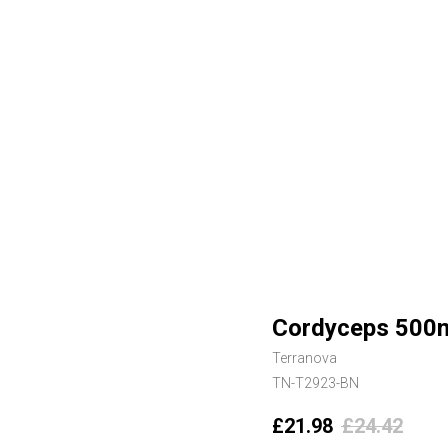
Cordyceps 500m
Terranova
TN-T2923-BN
£
21.98
£
24.42