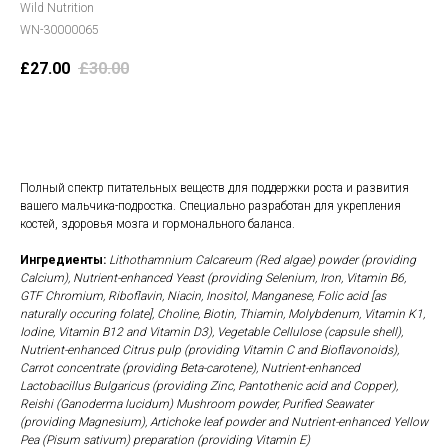
Wild Nutrition
WN-30000065
£
27.00
£
30.00
В корзину
Полный спектр питательных веществ для поддержки роста и развития
вашего мальчика-подростка. Специально разработан для укрепления
костей, здоровья мозга и гормонального баланса.
Ингредиенты:
Lithothamnium Calcareum (Red algae) powder (providing
Calcium), Nutrient-enhanced Yeast (providing Selenium, Iron, Vitamin B6,
GTF Chromium, Riboflavin, Niacin, Inositol, Manganese, Folic acid [as
naturally occuring folate], Choline, Biotin, Thiamin, Molybdenum, Vitamin K1,
Iodine, Vitamin B12 and Vitamin D3), Vegetable Cellulose (capsule shell),
Nutrient-enhanced Citrus pulp (providing Vitamin C and Bioflavonoids),
Carrot concentrate (providing Beta-carotene), Nutrient-enhanced
Lactobacillus Bulgaricus (providing Zinc, Pantothenic acid and Copper),
Reishi (Ganoderma lucidum) Mushroom powder, Purified Seawater
(providing Magnesium), Artichoke leaf powder and Nutrient-enhanced Yellow
Pea (Pisum sativum) preparation (providing Vitamin E)