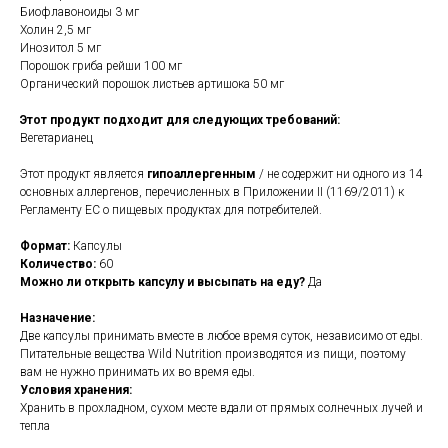
Биофлавоноиды 3 мг
Холин 2,5 мг
Инозитол 5 мг
Порошок гриба рейши 100 мг
Органический порошок листьев артишока 50 мг
Этот продукт подходит для следующих требований:
Вегетарианец
Этот продукт является
гипоаллергенным
/ не содержит ни одного из 14
основных аллергенов, перечисленных в Приложении II (1169/2011) к
Регламенту ЕС о пищевых продуктах для потребителей.
Формат:
Капсулы
Количество:
60
Можно ли открыть капсулу и высыпать на еду?
Да
Назначение:
Две капсулы принимать вместе в любое время суток, независимо от еды.
Питательные вещества Wild Nutrition производятся из пищи, поэтому
вам не нужно принимать их во время еды.
Условия хранения:
Хранить в прохладном, сухом месте вдали от прямых солнечных лучей и
тепла