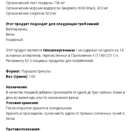
Органический лист люцерны 736 мг
Органические морские водоросли Seagreens Wild Wrack, 420 мг
Органическая хлорелла 320 мг
Этот продукт подходит для следующих требований:
Вегетарианец
Веган
Кошерный
Этот продукт является
гипоаллергенным
/ не содержит ни одного из 14
основных аллергенов, перечисленных в Приложении II (1169/2011) к
Регламенту ЕС о пищевых продуктах для потребителей.
Формат:
Порошок/гранулы
Вес (грамм):
100
Назначение:
В качестве пищевой добавки принимайте от одной до трех чайных ложек в
день во время еды или по назначению врача.
Условия хранения:
После открытия хранить в холодильнике
Хранить в прохладном, сухом месте, вдали от прямых солнечных лучей и
тепла.
Противопоказания: