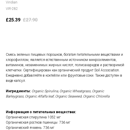
Viridian
VIR-282
£
25.39
£
27.90
В корзину
Смесь зеленых пищевых порошков, богатая питательными веществами и
хлорофиллом, является естественным источником микроэлементов,
витаминов, незаменимых жирных кислот, полисахаридов и растворимой
клетчатки. Сертифицирован как органический продукт Soil Association.
Ежедневно добавляйте в коктейли или фруктовые соки. Также доступен в
виде капсул.
Ингредиенты:
Organic Spirulina, Organic Wheatgrass, Organic
Barleygrass, Organic Alfalfa leaf, Organic Seaweed, Organic Chlorella
Информация о питательных веществах:
Органическая спирулина 1052 мг
Органическая ростков пшеницы 736 мг
Органический ячмень 736 мг