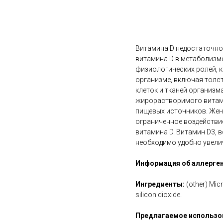
В корзину
Витамина D недостаточно 
витамина D в метаболизме
физиологических ролей, 
организме, включая толсту
клеток и тканей организм
жирорастворимого витамин
пищевых источников. Жен
ограниченное воздействи
витамина D. Витамин D3, 
необходимо удобно увелич
Информация об аллерген
Ингредиенты:
(other) Micr
silicon dioxide.
Предлагаемое использо