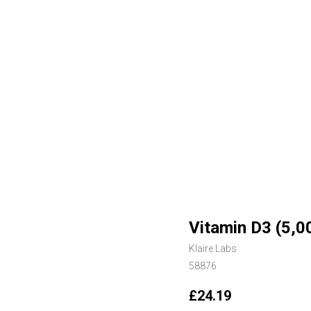
Vitamin D3 (5,0
Klaire Labs
58876
£
24.19