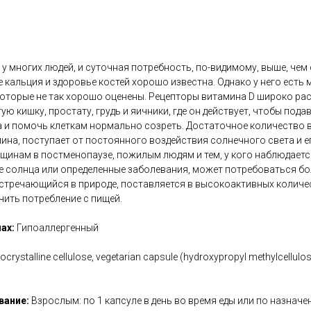
у многих людей, и суточная потребность, по-видимому, выше, чем
 кальция и здоровье костей хорошо известна. Однако у него есть 
которые не так хорошо оценены. Рецепторы витамина D широко ра
ю кишку, простату, грудь и яичники, где он действует, чтобы под
а и помочь клеткам нормально созреть. Достаточное количество 
а, поступает от постоянного воздействия солнечного света и ег
щинам в постменопаузе, пожилым людям и тем, у кого наблюдает
е солнца или определенные заболевания, может потребоваться бо
встречающийся в природе, поставляется в высокоактивных количес
ить потребление с пищей.
ах:
Гипоаллергенный
ocrystalline cellulose, vegetarian capsule (hydroxypropyl methylcellulose
вание:
Взрослым: по 1 капсуле в день во время еды или по назначе