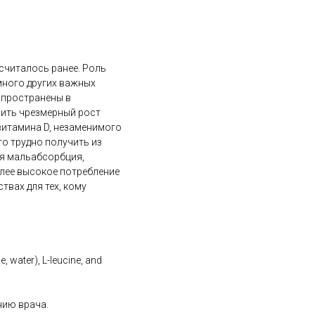
 считалось ранее. Роль
много других важных
спространены в
авить чрезмерный рост
витамина D, незаменимого
о трудно получить из
ся мальабсорбция,
лее высокое потребление
твах для тех, кому
, water), L-leucine, and
нию врача.