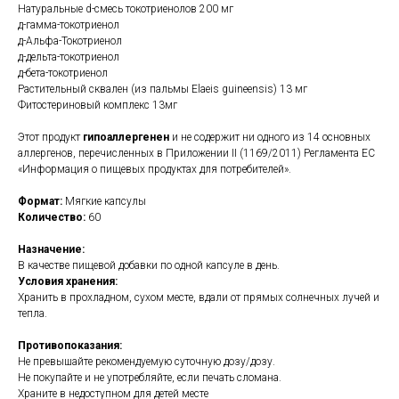
Натуральные d-смесь токотриенолов 200 мг
д-гамма-токотриенол
д-Альфа-Токотриенол
д-дельта-токотриенол
д-бета-токотриенол
Растительный сквален (из пальмы Elaeis guineensis) 13 мг
Фитостериновый комплекс 13мг
Этот продукт
гипоаллергенен
и не содержит ни одного из 14 основных
аллергенов, перечисленных в Приложении II (1169/2011) Регламента ЕС
«Информация о пищевых продуктах для потребителей».
Формат:
Мягкие капсулы
Количество:
60
Назначение:
В качестве пищевой добавки по одной капсуле в день.
Условия хранения:
Хранить в прохладном, сухом месте, вдали от прямых солнечных лучей и
тепла.
Противопоказания:
Не превышайте рекомендуемую суточную дозу/дозу.
Не покупайте и не употребляйте, если печать сломана.
Храните в недоступном для детей месте