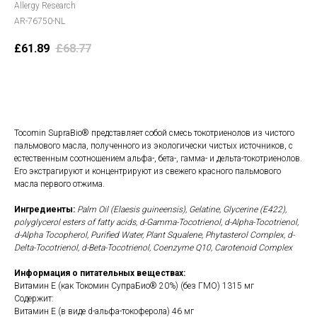
Allergy Research
AR-76750-NL
£
61.89
£
68.77
В корзину
Tocomin SupraBio® представляет собой смесь токотриенолов из чистого
пальмового масла, полученного из экологически чистых источников, с
естественным соотношением альфа-, бета-, гамма- и дельта-токотриенолов.
Его экстрагируют и концентрируют из свежего красного пальмового
масла первого отжима.
Ингредиенты:
Palm Oil (Elaesis guineensis), Gelatine, Glycerine (E422),
polyglycerol esters of fatty acids, d-Gamma-Tocotrienol, d-Alpha-Tocotrienol,
d-Alpha Tocopherol, Purified Water, Plant Squalene, Phytasterol Complex, d-
Delta-Tocotrienol, d-Beta-Tocotrienol, Coenzyme Q10, Carotenoid Complex
Информация о питательных веществах:
Витамин Е (как Токомин СупраБио® 20%) (без ГМО) 1315 мг
Содержит:
Витамин Е (в виде d-альфа-токоферола) 46 мг