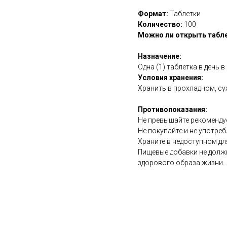
Формат:
Таблетки
Количество:
100
Можно ли открыть табле
Назначение:
Одна (1) таблетка в день 
Условия хранения:
Хранить в прохладном, су
Противопоказания:
Не превышайте рекоменду
Не покупайте и не употреб
Храните в недоступном дл
Пищевые добавки не долж
здорового образа жизни.
https://naturaldispensary