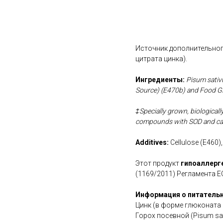
В корзину
Источник дополнительного
цитрата цинка).
Ингредиенты:
Pisum sativu
Source) (E470b) and Food G
‡Specially grown, biologicall
compounds with SOD and cata
Additives:
Cellulose (E460)
Этот продукт
гипоаллерг
(1169/2011) Регламента Е
Информация о питательн
Цинк (в форме глюконата 
Горох посевной (Pisum sa