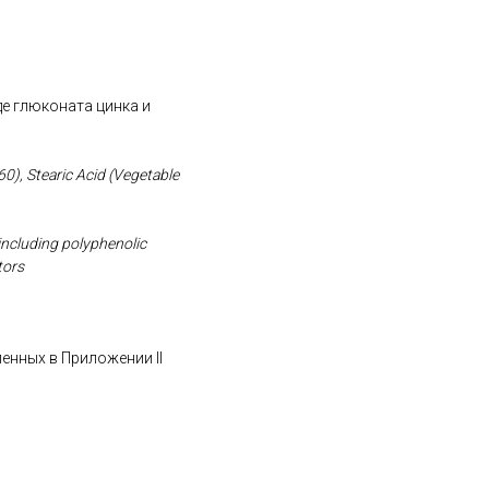
де глюконата цинка и
60), Stearic Acid (Vegetable
 including polyphenolic
tors
ленных в Приложении II