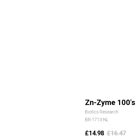
Zn-Zyme 100's
Biotics Research
BR-1713-NL
£
14.98
£
16.47