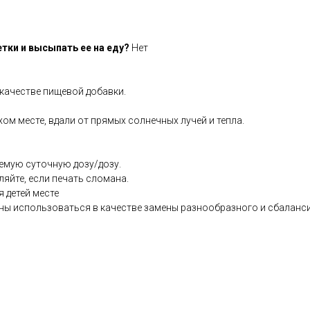
тки и высыпать ее на еду?
Нет
в качестве пищевой добавки.
хом месте, вдали от прямых солнечных лучей и тепла.
емую суточную дозу/дозу.
ляйте, если печать сломана.
я детей месте
ны использоваться в качестве замены разнообразного и сбаланс
.co.uk/products/Zn_Zyme_100_s-3903-181.html