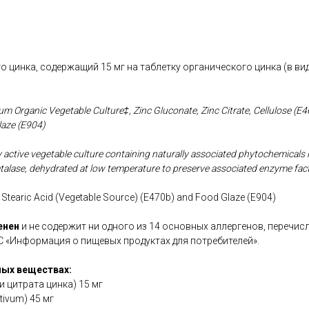
 цинка, содержащий 15 мг на таблетку органического цинка (в ви
m Organic Vegetable Culture‡, Zinc Gluconate, Zinc Citrate, Cellulose (E4
laze (E904)
y active vegetable culture containing naturally associated phytochemicals
lase, dehydrated at low temperature to preserve associated enzyme fac
, Stearic Acid (Vegetable Source) (E470b) and Food Glaze (E904)
енен
и не содержит ни одного из 14 основных аллергенов, перечис
С «Информация о пищевых продуктах для потребителей».
ых веществах:
и цитрата цинка) 15 мг
tivum) 45 мг