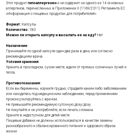
Этот продукт
гипоаллергенен
и не содержит ни одного из 14 основных
аллергенов, перечисленных в Приложении II (1169/2011) Регламента ЕС
«Информация о пищевых продуктах для потребителей».
Формат:
Капсулы
Количество:
180
Можно ли открыть капсулу и высыпать ее на еду?
Нет
Назначение:
Принимайте по одной капсуле один-два раза в день или согласно
рекомендациям врача.
Условия хранения:
Хранить в прохладном, сухом месте, вдали от прямых солнечных лучей и
тепла.
Противопоказания:
Если вы беременны, кормите грудью, страдаете каким-либо заболеванием
или находитесь под медицинским наблюдением, перед применением
проконсультируйтесь с врачом.
Не превышайте рекомендуемую суточную дозу/дозу.
Не покупайте и не употребляйте, если печать сломана.
Храните в недоступном для детей месте
Пищевые добавки не должны использоваться в качестве замены
разнообразного и сбалансированного питания и здорового образа
жизни.