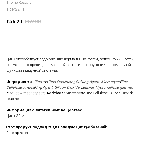
Thorne Research
TR-M221-HI
£
56.20
£
59.00
В корзину
Цинк способствует поддержанию нормальных костей, волос, кожи, ногтей,
нормального зрения, нормальной когнитивной функции и нормальной
функции иммунной системы.
Ингредиенты:
Zinc (as Zinc Picolinate), Bulking Agent: Microcrystalline
Cellulose, Anti-caking Agent: Silicon Dioxide, Leucine, Hypromellose (derived
from cellulose) capsule
Additives:
Microcrystalline Cellulose, Silicon Dioxide,
Leucine
Информация о питательных веществах:
Цинк 30 мг
Этот продукт подходит для следующих требований:
Вегетарианец