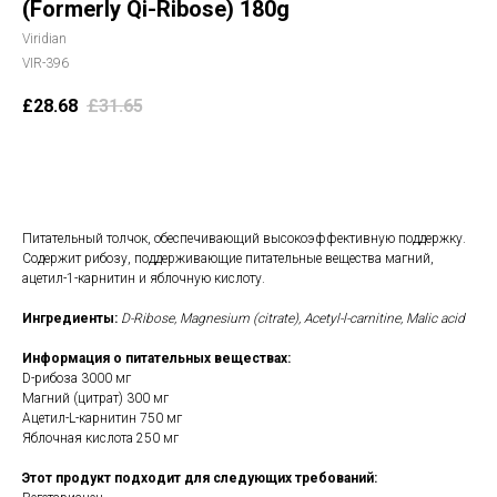
(Formerly Qi-Ribose) 180g
Viridian
VIR-396
£
28.68
£
31.65
В корзину
Питательный толчок, обеспечивающий высокоэффективную поддержку.
Содержит рибозу, поддерживающие питательные вещества магний,
ацетил-1-карнитин и яблочную кислоту.
Ингредиенты:
D-Ribose, Magnesium (citrate), Acetyl-l-carnitine, Malic acid
Информация о питательных веществах:
D-рибоза 3000 мг
Магний (цитрат) 300 мг
Ацетил-L-карнитин 750 мг
Яблочная кислота 250 мг
Этот продукт подходит для следующих требований: