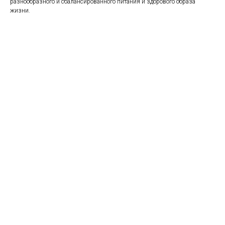
разнообразного и сбалансированного питания и здорового образа
жизни.
https://naturaldispensary.co.uk/products/D_Ribose_Magnesium_Energy_Boost_
13569-236.html