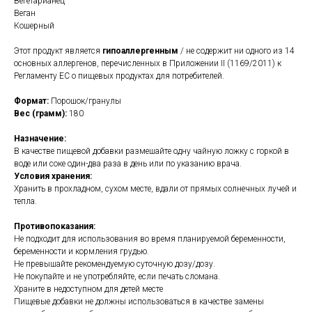
Вегетарианец
Веган
Кошерный
Этот продукт является
гипоаллергенным
/ не содержит ни одного из 14
основных аллергенов, перечисленных в Приложении II (1169/2011) к
Регламенту ЕС о пищевых продуктах для потребителей.
Формат:
Порошок/гранулы
Вес (грамм):
180
Назначение:
В качестве пищевой добавки размешайте одну чайную ложку с горкой в ​​
воде или соке один-два раза в день или по указанию врача.
Условия хранения:
Хранить в прохладном, сухом месте, вдали от прямых солнечных лучей и
тепла.
Противопоказания:
Не подходит для использования во время планируемой беременности,
беременности и кормления грудью.
Не превышайте рекомендуемую суточную дозу/дозу.
Не покупайте и не употребляйте, если печать сломана.
Храните в недоступном для детей месте
Пищевые добавки не должны использоваться в качестве замены