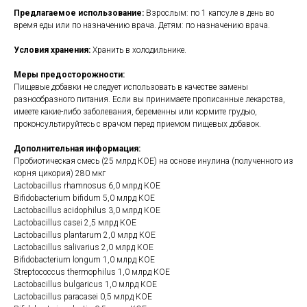
Предлагаемое использование:
Взрослым: по 1 капсуле в день во
время еды или по назначению врача. Детям: по назначению врача.
Условия хранения:
Хранить в холодильнике.
Меры предосторожности:
Пищевые добавки не следует использовать в качестве замены
разнообразного питания. Если вы принимаете прописанные лекарства,
имеете какие-либо заболевания, беременны или кормите грудью,
проконсультируйтесь с врачом перед приемом пищевых добавок.
Дополнительная информация:
Пробиотическая смесь (25 млрд КОЕ) на основе инулина (полученного из
корня цикория) 280 мкг
Lactobacillus rhamnosus 6,0 млрд КОЕ
Bifidobacterium bifidum 5,0 млрд КОЕ
Lactobacillus acidophilus 3,0 млрд КОЕ
Lactobacillus casei 2,5 млрд КОЕ
Lactobacillus plantarum 2,0 млрд КОЕ
Lactobacillus salivarius 2,0 млрд КОЕ
Bifidobacterium longum 1,0 млрд КОЕ
Streptococcus thermophilus 1,0 млрд КОЕ
Lactobacillus bulgaricus 1,0 млрд КОЕ
Lactobacillus paracasei 0,5 млрд КОЕ