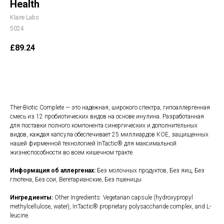
Health
Klaire Labs
5024
£
89.24
В корзину
Ther-Biotic Complete — это надежная, широкого спектра, гипоаллергенная
смесь из 12 пробиотических видов на основе инулина. Разработанная
для поставки полного компонента синергических и дополнительных
видов, каждая капсула обеспечивает 25 миллиардов КОЕ, защищенных
нашей фирменной технологией InTactic® для максимальной
жизнеспособности во всем кишечном тракте.
Информация об аллергенах:
Без молочных продуктов, Без яиц, Без
глютена, Без сои, Вегетарианские, Без пшеницы
Ингредиенты:
Other Ingredients: Vegetarian capsule (hydroxypropyl
methylcellulose, water), InTactic® proprietary polysaccharide complex, and L-
leucine.