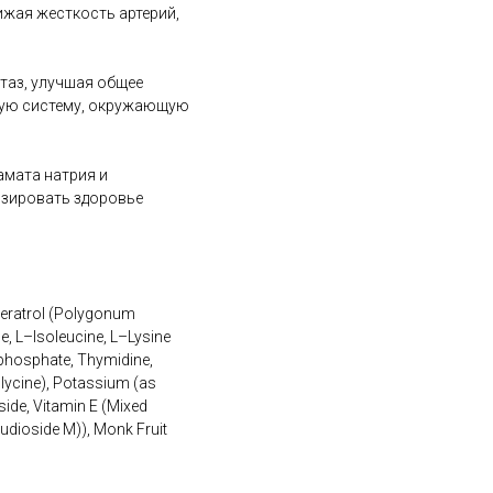
ижая жесткость артерий,
таз, улучшая общее
ную систему, окружающую
амата натрия и
изировать здоровье
eratrol (Polygonum
e, L–Isoleucine, L–Lysine
iphosphate, Thymidine,
lycine), Potassium (as
de, Vitamin E (Mixed
audioside M)), Monk Fruit