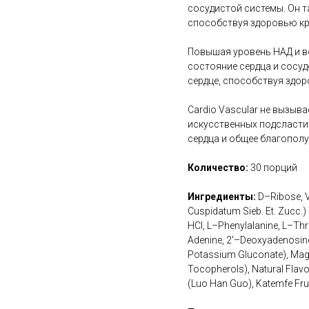
сосудистой системы. Он 
способствуя здоровью кр
Повышая уровень НАД и в
состояние сердца и сосу
сердце, способствуя здо
Cardio Vascular не вызыва
искусственных подсластит
сердца и общее благополу
Количество:
30 порций
Ингредиенты:
D–Ribose, 
Cuspidatum Sieb. Et. Zucc.)
HCl, L–Phenylalanine, L–Thr
Adenine, 2′–Deoxyadenosine
Potassium Gluconate), Mag
Tocopherols), Natural Flavo
(Luo Han Guo), Katemfe Frui