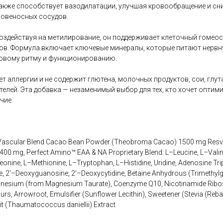
также способствует вазодилатации, улучшая кровообращение и сн
овеносных сосудов.
оздействуя на метилирование, он поддерживает клеточный гомеос
дов. Формула включает ключевые минералы, которые питают нерв
ровому ритму и функционированию.
ет аллергии и не содержит глютена, молочных продуктов, сои, глут
елей. Эта добавка — незаменимый выбор для тех, кто хочет оптим
чие.
Vascular Blend Cacao Bean Powder (Theobroma Cacao) 1500 mg Resv
 400 mg, Perfect Amino™ EAA & NA Proprietary Blend: L–Leucine, L–Valin
eonine, L–Methionine, L–Tryptophan, L–Histidine, Uridine, Adenosine Tr
, 2′–Deoxyguanosine, 2′–Deoxycytidine, Betaine Anhydrous (Trimethylg
nesium (from Magnesium Taurate), Coenzyme Q10, Nicotinamide Ribosi
urs, Arrowroot, Emulsifier (Sunflower Lecithin), Sweetener (Stevia (Reb
t (Thaumatococcus daniellii) Extract