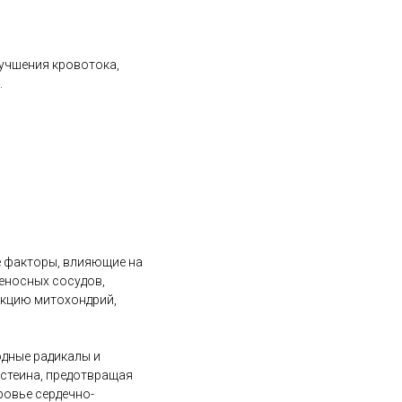
учшения кровотока,
.
ие факторы, влияющие на
еносных сосудов,
нкцию митохондрий,
одные радикалы и
истеина, предотвращая
ровье сердечно-