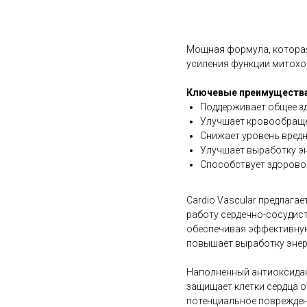
В корзину
Мощная формула, которая
усиления функции митохон
Ключевые преимущества
Поддерживает общее зд
Улучшает кровообраще
Снижает уровень вредн
Улучшает выработку э
Способствует здоровом
Cardio Vascular предлага
работу сердечно-сосудис
обеспечивая эффективную 
повышает выработку энер
Наполненный антиоксидан
защищает клетки сердца 
потенциальное повреждени