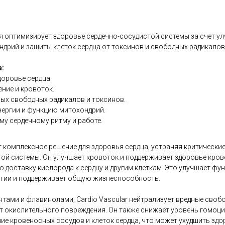
 оптимизирует здоровье сердечно-сосудистой системы за счет ул
дрий и защиты клеток сердца от токсинов и свободных радикалов
:
оровье сердца.
ние и кровоток.
ых свободных радикалов и токсинов.
нергии и функцию митохондрий.
у сердечному ритму и работе.
ет комплексное решение для здоровья сердца, устраняя критическ
той системы. Он улучшает кровоток и поддерживает здоровье кров
доставку кислорода к сердцу и другим клеткам. Это улучшает фу
гии и поддерживает общую жизнеспособность.
тами и флавинолами, Cardio Vascular нейтрализует вредные своб
от окислительного повреждения. Он также снижает уровень гомоц
е кровеносных сосудов и клеток сердца, что может ухудшить здо