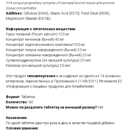
††A unique proprietary complex of neonatal bovine tissue and porcine
tissue concentrates
Additives:
Cellulose (E460), Stearic Acid (E570), Food Glaze (E904),
Magnesium Stearate (E470b)
Информация о питательных веществах:
Горох посевной (Pisum sativum) 120 мг
Концентрат яичников (бычий) 40 мг
Концентрат надпочечникового комплекса††20 мг
Концентрат тимуса новорожденного (бычий) 20 мг
Концентрат селезенки новорожденного (бычий) 20 мг
Супероксиддисмутаза (из овощной культуры) 20 мкг
Каталаза (из овощной культуры) 20 мкг
Этот продукт
гипоаллергенен
и не содержит ни одного из 14 основных
аллергенов, перечисленных в Приложении II (1169/2011) Регламента ЕС
«Информация о пищевых продуктах для потребителей».
Формат:
Таблетки
Количество:
60
Можно ли разделить таблетку на меньший размер?
Нет
Назначение:
По одной таблетке один-три раза в день в качестве пищевой добавки.
Условия хранения: