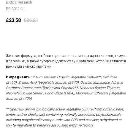
Biotics Research
BR-3012-NL
£
23.58
£
26.21
В корзину
Женская формула, снабжающая ткани яичников, надпочечников, тимуса
и селезенки, а также супероксиддисмутазу и каталазу, которые являются
важными антиоксидантами.
Ингредиенты:
Pisum sativum Organic Vegetable Culture**, Cellulose
(E460), Stearic Acid (Vegetable Source) (E570), Ovarian Substance, Adrenal
Complex Concentrate (Bovine and Porcine)††, Neonatal Bovine Thymus,
Neonatal Bovine Spleen, Food Glaze (E904), Magnesium Stearate (Vegetable
Source) (E470b)
** Specially grown, biologically active vegetable culture (from organic peas,
lentils and/or chickpeas) containing naturally associated phytochemicals
including polyphenolic compounds with SOD and catalase, dehydrated at
low temperature to preserve associated enzyme factors