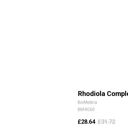
Rhodiola Comple
BioMedica
BM-RC60
£
28.64
£
31.72