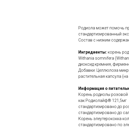
В корзину
Родиола может помочь пр
стандартизированный экс
Состав с низким содержан
Ингредиенты:
корень род
Withania somnifera (With
диоксид кремния, фирменн
Добавки: Целлюлоза микр
растительная капсула (на
Информация о питательн
Корень родиолы розовой (
как Родиолайф® 121,5мг
стандартизировано до роз
стандартизировано до сал
Корень элеутерококка кол
стандартизировано по эле