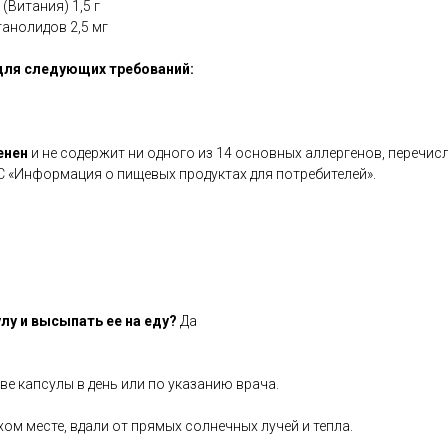
(Витания) 1,5 г
анолидов 2,5 мг
для следующих требований:
енен
и не содержит ни одного из 14 основных аллергенов, перечис
С «Информация о пищевых продуктах для потребителей».
лу и высыпать ее на еду?
Да
е капсулы в день или по указанию врача.
хом месте, вдали от прямых солнечных лучей и тепла.