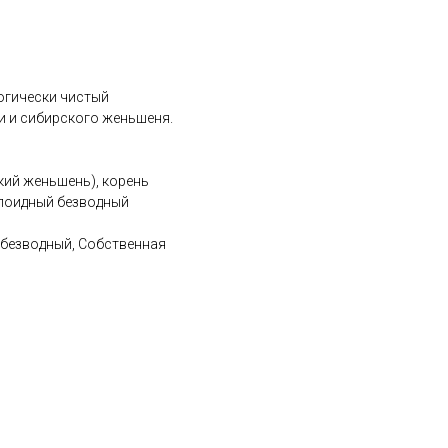
огически чистый
и и сибирского женьшеня.
кий женьшень), корень
ллоидный безводный
 безводный, Собственная