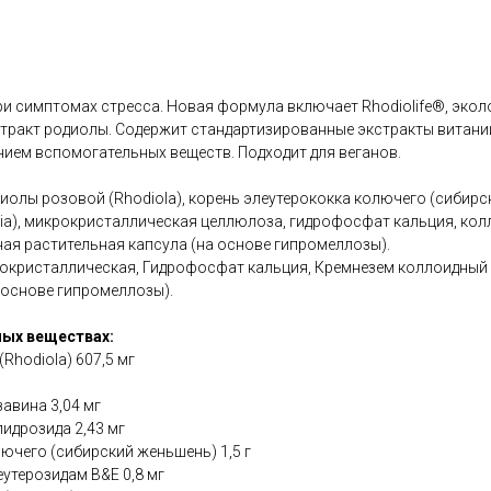
и симптомах стресса. Новая формула включает Rhodiolife®, экол
тракт родиолы. Содержит стандартизированные экстракты витани
ием вспомогательных веществ. Подходит для веганов.
иолы розовой (Rhodiola), корень элеутерококка колючего (сибирс
ania), микрокристаллическая целлюлоза, гидрофосфат кальция, ко
ая растительная капсула (на основе гипромеллозы).
окристаллическая, Гидрофосфат кальция, Кремнезем коллоидный
 основе гипромеллозы).
ых веществах:
Rhodiola) 607,5 мг
авина 3,04 мг
идрозида 2,43 мг
ючего (сибирский женьшень) 1,5 г
утерозидам B&E 0,8 мг