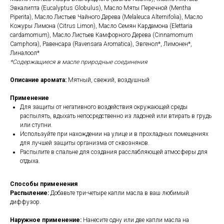
Эвкалипта (Eucalyptus Globulus), Масло Мяты Перечной (Mentha
Piperita), Масло Листьев Чайного Дерева (Melaleuca Alternifolia), Масло
Кожуры Лимона (Citrus Limon), Масло Семян Кардамона (Elettaria
cardamomum), Масло Листьев Камфорного Дерева (Cinnamomum
Camphora), Равенсара (Ravensara Aromatica), Эвгенол*, Лимонен*,
Линалоол*
*Содержащиеся в масле природные соединения
Описание аромата:
Мятный, свежий, воздушный
Применение
Для защиты от негативного воздействия окружающей среды
распылять, вдыхать непосредственно из ладоней или втирать в грудь
или ступни.
Используйте при нахождении на улице и в прохладных помещениях
для лучшей защиты организма от сквозняков.
Распылите в спальне для создания расслабляющей атмосферы для
отдыха.
Способы применения
Распыление:
Добавьте три-четыре капли масла в ваш любимый
диффузор.
Наружное применение:
Нанесите одну или две капли масла на