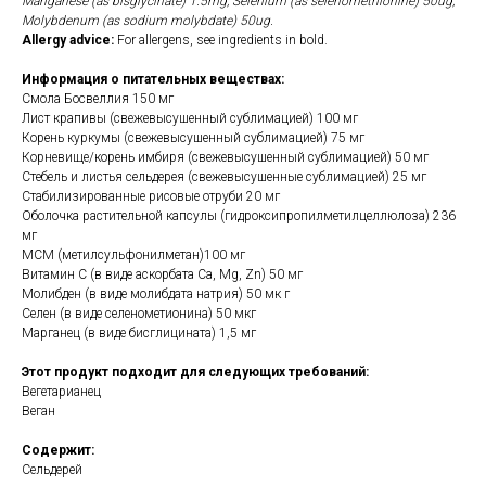
Manganese (as bisglycinate) 1.5mg, Selenium (as selenomethionine) 50ug,
Molybdenum (as sodium molybdate) 50ug.
Allergy advice:
For allergens, see ingredients in bold.
Информация о питательных веществах:
Смола Босвеллия 150 мг
Лист крапивы (свежевысушенный сублимацией) 100 мг
Корень куркумы (свежевысушенный сублимацией) 75 мг
Корневище/корень имбиря (свежевысушенный сублимацией) 50 мг
Стебель и листья сельдерея (свежевысушенные сублимацией) 25 мг
Стабилизированные рисовые отруби 20 мг
Оболочка растительной капсулы (гидроксипропилметилцеллюлоза) 236
мг
МСМ (метилсульфонилметан)100 мг
Витамин С (в виде аскорбата Ca, Mg, Zn) 50 мг
Молибден (в виде молибдата натрия) 50 мк г
Селен (в виде селенометионина) 50 мкг
Марганец (в виде бисглицината) 1,5 мг
Этот продукт подходит для следующих требований:
Вегетарианец
Веган
Содержит:
Сельдерей