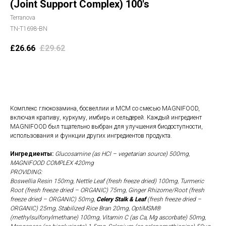
(Joint Support Complex) 100's
Terranova
TN-T1698-BN
£
26.66
£
29.62
В корзину
Комплекс глюкозамина, босвеллии и МСМ со смесью MAGNIFOOD,
включая крапиву, куркуму, имбирь и сельдерей. Каждый ингредиент
MAGNIFOOD был тщательно выбран для улучшения биодоступности,
использования и функции других ингредиентов продукта.
Ингредиенты:
Glucosamine (as HCl – vegetarian source) 500mg,
MAGNIFOOD COMPLEX 420mg
PROVIDING:
Boswellia Resin 150mg, Nettle Leaf (fresh freeze dried) 100mg, Turmeric
Root (fresh freeze dried – ORGANIC) 75mg, Ginger Rhizome/Root (fresh
freeze dried – ORGANIC) 50mg,
Celery Stalk & Leaf
(fresh freeze dried –
ORGANIC) 25mg, Stabilized Rice Bran 20mg, OptiMSM®
(methylsulfonylmethane) 100mg, Vitamin C (as Ca, Mg ascorbate) 50mg,