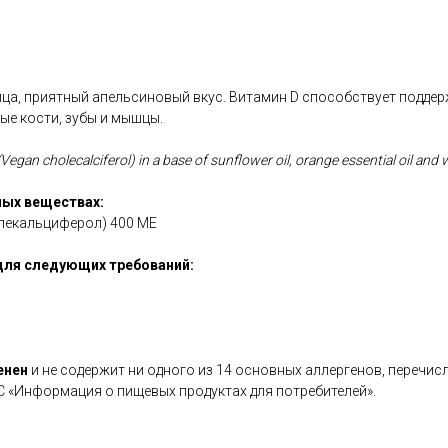
ца, приятный апельсиновый вкус. Витамин D способствует подд
ые кости, зубы и мышцы.
Vegan cholecalciferol) in a base of sunflower oil, orange essential oil and 
ых веществах:
олекальциферол) 400 МЕ
для следующих требований:
енен
и не содержит ни одного из 14 основных аллергенов, перечис
С «Информация о пищевых продуктах для потребителей».