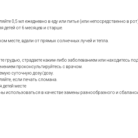
яйте 0,5 мл ежедневно в еду или питье (или непосредственно в ро
я детей от 6 месяцев и старше.
хом месте, вдали от прямых солнечных лучей и тепла.
те грудью, страдаете каким-либо заболеванием или находитесь по
енением проконсультируйтесь с врачом.
емую суточную дозу/дозу.
ляйте, если печать сломана.
я детей месте
ны использоваться в качестве замены разнообразного и сбаланс
co.uk/products/Viridikid_D3_400IU_Drops_30ml-13373-236.html