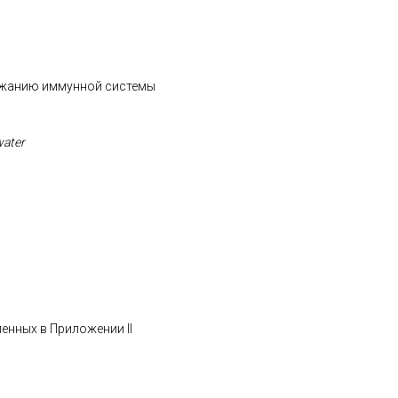
ержанию иммунной системы
water
ленных в Приложении II