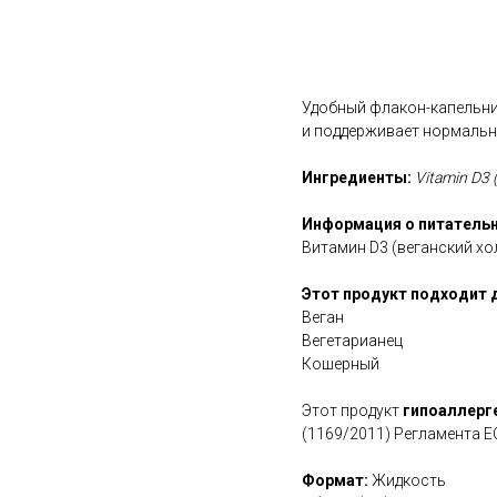
В корзину
Удобный флакон-капельни
и поддерживает нормальн
Ингредиенты:
Vitamin D3 (
Информация о питательн
Витамин D3 (веганский х
Этот продукт подходит 
Веган
Вегетарианец
Кошерный
Этот продукт
гипоаллерг
(1169/2011) Регламента Е
Формат:
Жидкость