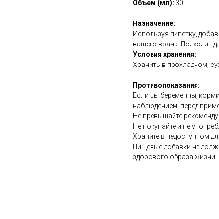
Объем (мл):
30
Назначение:
Используя пипетку, добавл
вашего врача. Подходит дл
Условия хранения:
Хранить в прохладном, су
Противопоказания:
Если вы беременны, корми
наблюдением, перед прим
Не превышайте рекоменду
Не покупайте и не употреб
Храните в недоступном дл
Пищевые добавки не долж
здорового образа жизни.
https://naturaldispensary.