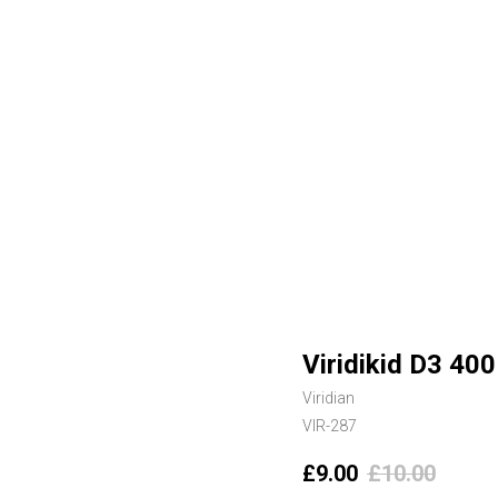
Viridikid D3 40
Viridian
VIR-287
£
9.00
£
10.00