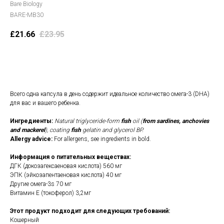
Bare Biology
BARE-MB30
£
21.66
£
23.95
В корзину
Всего одна капсула в день содержит идеальное количество омега-3 (DHA)
для вас и вашего ребенка.
Ингредиенты:
Natural triglyceride-form
fish
oil (
from sardines, anchovies
and mackerel
),
coating
fish
gelatin and glycerol BP.
Allergy advice:
For allergens, see ingredients in bold.
Информация о питательных веществах:
ДГК (докозагексаеновая кислота) 560 мг
ЭПК (эйкозапентаеновая кислота) 40 мг
Другие омега-3s 70 мг
Витамин Е (токоферол) 3,2мг
Этот продукт подходит для следующих требований:
Кошерный