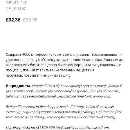
Nature's Plus
NP-UE43867
£
32.36
£
35.95
В корзину
Содержит 4000 мг эффективно лечащего глутамина. Восстанавливает и
укрепляет слизистую оболочку желудочно-кишечного тракта. Успокаивает
раздражение, облегчает и делает более комфортными пищеварительные
процессы, повышает впитывание полезных веществ из
продуктов, повышает иммунную защиту.
Ингредиенты:
Vitamin E (as d-alpha tocopheryl acid succinate), Vitamin C
(as ascorbic acid), Calcium (as carbonate/phosphate), Zinc (as gluconate),
Selenium (as selenomethionine), L-Glutamine (free form amino acid)
Benign Flora Nutrient Blend: Apple pectin (230mg), Indian clusterbean
extract (guar gum) (Cyamopsis tetragonolobus) (140mg), L-glutamine (free
form amino acid) (20mg), arabinogalactans (Larix occidentalis) (10mg)
Live Enzyme Blend (31,825.305 total activity units): Protease (from