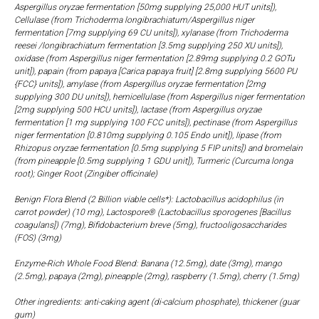
Aspergillus oryzae fermentation [50mg supplying 25,000 HUT units]),
Cellulase (from Trichoderma longibrachiatum/Aspergillus niger
fermentation [7mg supplying 69 CU units]), xylanase (from Trichoderma
reesei /longibrachiatum fermentation [3.5mg supplying 250 XU units]),
oxidase (from Aspergillus niger fermentation [2.89mg supplying 0.2 GOTu
unit]), papain (from papaya [Carica papaya fruit] [2.8mg supplying 5600 PU
{FCC} units]), amylase (from Aspergillus oryzae fermentation [2mg
supplying 300 DU units]), hemicellulase (from Aspergillus niger fermentation
[2mg supplying 500 HCU units]), lactase (from Aspergillus oryzae
fermentation [1 mg supplying 100 FCC units]), pectinase (from Aspergillus
niger fermentation [0.810mg supplying 0.105 Endo unit]), lipase (from
Rhizopus oryzae fermentation [0.5mg supplying 5 FIP units]) and bromelain
(from pineapple [0.5mg supplying 1 GDU unit]), Turmeric (Curcuma longa
root); Ginger Root (Zingiber officinale)
Benign Flora Blend (2 Billion viable cells*): Lactobacillus acidophilus (in
carrot powder) (10 mg), Lactospore® (Lactobacillus sporogenes [Bacillus
coagulans]) (7mg), Bifidobacterium breve (5mg), fructooligosaccharides
(FOS) (3mg)
Enzyme-Rich Whole Food Blend: Banana (12.5mg), date (3mg), mango
(2.5mg), papaya (2mg), pineapple (2mg), raspberry (1.5mg), cherry (1.5mg)
Other ingredients: anti-caking agent (di-calcium phosphate), thickener (guar
gum)