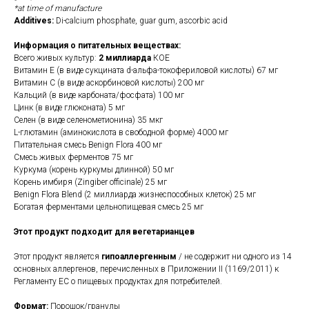
*at time of manufacture
Additives:
Di-calcium phosphate, guar gum, ascorbic acid
Информация о питательных веществах:
Всего живых культур:
2 миллиарда
КОЕ
Витамин Е (в виде сукцината d-альфа-токофериловой кислоты) 67 мг
Витамин С (в виде аскорбиновой кислоты) 200 мг
Кальций (в виде карбоната/фосфата) 100 мг
Цинк (в виде глюконата) 5 мг
Селен (в виде селенометионина) 35 мкг
L-глютамин (аминокислота в свободной форме) 4000 мг
Питательная смесь Benign Flora 400 мг
Смесь живых ферментов 75 мг
Куркума (корень куркумы длинной) 50 мг
Корень имбиря (Zingiber officinale) 25 мг
Benign Flora Blend (2 миллиарда жизнеспособных клеток) 25 мг
Богатая ферментами цельнопищевая смесь 25 мг
Этот продукт подходит для вегетарианцев
Этот продукт является
гипоаллергенным
/ не содержит ни одного из 14
основных аллергенов, перечисленных в Приложении II (1169/2011) к
Регламенту ЕС о пищевых продуктах для потребителей.
Формат:
Порошок/гранулы