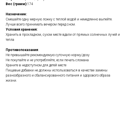
Вес (грамм):
174
Назначение:
Смешайте одну мерную ложку с теплой водой и немедленно выпейте.
Лучше всего принимать вечером перед сном.
Условия хранения:
Хранить в прохладном, сухом месте вдали от прямых солнечных лучей и
тепла
Противопоказания
:
Не превышайте рекомендуемую суточную норму/дозу
Не покупайте и не употребляйте, если печать сломана
Храните в недоступном для детей месте
Пищевые добавки не должны использоваться в качестве замены
разнообразного и сбалансированного питания и здорового образа
жизни.
https://naturaldispensary.co.uk/products/GI_Nutra_Total_Digestive_Wellness_P
9999495-0.html