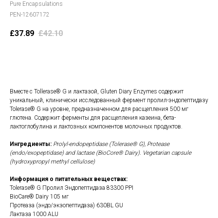
Pure Encapsulations
PEN-12607172
£
37.89
£
42.10
В корзину
Вместе с Tollerase® G и лактазой, Gluten Diary Enzymes содержит
уникальный, клинически исследованный фермент пролил-эндопептидазу
Tolerase® G на уровне, предназначенном для расщепления 500 мг
глютена. Содержит ферменты для расщепления казеина, бета-
лактоглобулина и лактозных компонентов молочных продуктов.
Ингредиенты:
Prolyl-endopeptidase (Tolerase® G), Protease
(endo/exopeptidase) and lactase (BioCore® Dairy). Vegetarian capsule
(hydroxypropyl methyl cellulose)
Информация о питательных веществах:
Tolerase® G Пролил Эндопептидаза 83300 PPI
BioCare® Dairy 105 мг
Протеаза (эндо/экзопептидаза) 630BL GU
Лактаза 1000 ALU