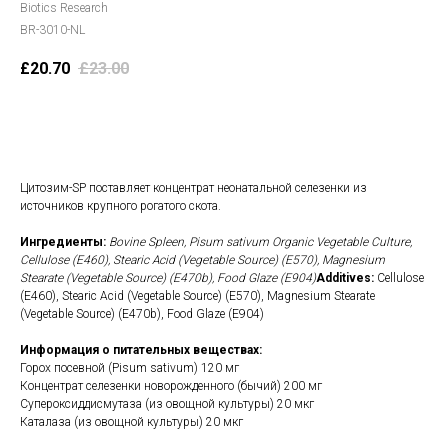
Biotics Research
BR-3010-NL
£
20.70
£
23.00
В корзину
Цитозим-SP поставляет концентрат неонатальной селезенки из
источников крупного рогатого скота.
Ингредиенты:
Bovine Spleen, Pisum sativum Organic Vegetable Culture,
Cellulose (E460), Stearic Acid (Vegetable Source) (E570), Magnesium
Stearate (Vegetable Source) (E470b), Food Glaze (E904)
Additives:
Cellulose
(E460), Stearic Acid (Vegetable Source) (E570), Magnesium Stearate
(Vegetable Source) (E470b), Food Glaze (E904)
Информация о питательных веществах:
Горох посевной (Pisum sativum) 120 мг
Концентрат селезенки новорожденного (бычий) 200 мг
Супероксиддисмутаза (из овощной культуры) 20 мкг
Каталаза (из овощной культуры) 20 мкг