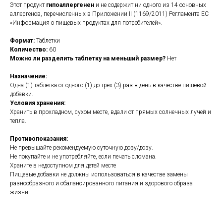
Этот продукт
гипоаллергенен
и не содержит ни одного из 14 основных
аллергенов, перечисленных в Приложении II (1169/2011) Регламента ЕС
«Информация о пищевых продуктах для потребителей».
Формат:
Таблетки
Количество:
60
Можно ли разделить таблетку на меньший размер?
Нет
Назначение:
Одна (1) таблетка от одного (1) до трех (3) раз в день в качестве пищевой
добавки.
Условия хранения:
Хранить в прохладном, сухом месте, вдали от прямых солнечных лучей и
тепла.
Противопоказания:
Не превышайте рекомендуемую суточную дозу/дозу.
Не покупайте и не употребляйте, если печать сломана.
Храните в недоступном для детей месте
Пищевые добавки не должны использоваться в качестве замены
разнообразного и сбалансированного питания и здорового образа
жизни.
https://naturaldispensary.co.uk/products/Cytozyme_SP_60_s-3780-
181.html