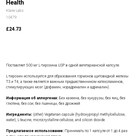
Health
Klaire Labs
10479
£
24.73
В корзину
Поставляет 500 мг L-тирозина USP в одной вегетарианской капсуле.
L-тирозин используется для образования гормонов щитовидной железы
Т3 и Т4, а также является важным предшественником катехоламинов,
стимулирующих мозг (дофамин, норадреналин и адреналин).
Информация об аллергенах:
Без казеина, без кукурузы, без яиц, без
глютена, без сои, без пшеницы, без дрожжей
Ингредиенты:
(other) Vegetarian capsule (hydroxypropyl methylcellulose,
water), L-leucine, microcrystalline cellulose, and silicon dioxide.
Предлагаемое использование:
Принимать по 1 капсуле от 1 до 4 раз