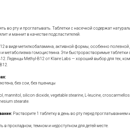
ять во рту и проглатывать. Таблетки с насечкой содержат натура
илит и маннит в качестве подсластителей.
B12 в виде метилкобаламина, активной формы, особенно полезной
 и метаболизма гомоцистеина. Эти быстрорастворимые таблетки
. Леденцы Methyl-B12 от Klaire Labs — хороший выбор для тех, ком
B12.
ах:
глютена, без сои, без пшеницы
tol, mannitol, silicon dioxide, vegetable stearine, L-leucine, croscarmell
gnesium stearate.
вание:
Растворите 1 таблетку в день во рту перед проглатыванием
ь в прохладном, темном и недоступном для детей месте.