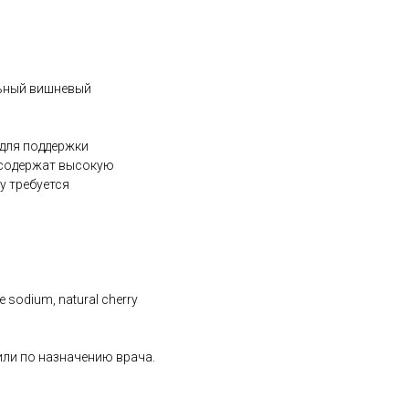
льный вишневый
 для поддержки
 содержат высокую
у требуется
ose sodium, natural cherry
 или по назначению врача.