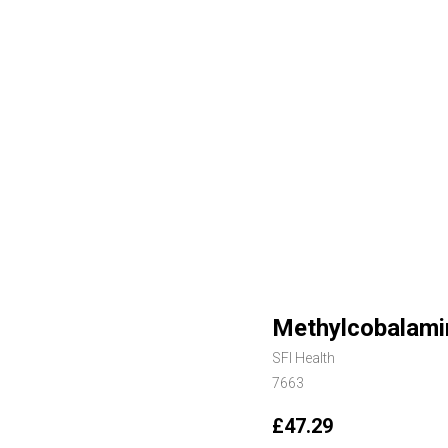
Methylcobalamin
SFI Health
7663
£
47.29