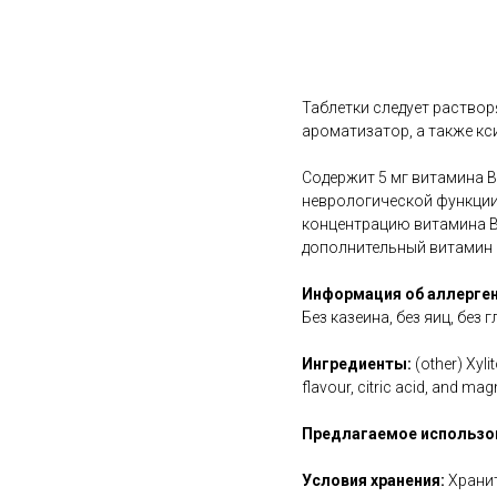
В корзину
Таблетки следует раствор
ароматизатор, а также кс
Содержит 5 мг витамина 
неврологической функции
концентрацию витамина B12
дополнительный витамин 
Информация об аллерген
Без казеина, без яиц, без 
Ингредиенты:
(other) Xyli
flavour, citric acid, and ma
Предлагаемое использо
Условия хранения:
Хранит