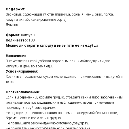
Содержит:
Зерновые, содержащие глютен (пшеница, рожь, ячмень, овес, полба,
камут и их гибридизированные сорта)
Ячмень
Формат:
Капсулы
Количество:
100
Можно ли открыть капсулу и высыпать ее на еду?
Да
Назначение:
В качестве пищевой добавки взрослым принимайте одну или две
капсулы в день во время еды.
Условия хранения:
Хранить в прохладном, сухом месте, вдали от прямых солнечных лучей и
тепла.
Противопоказания:
Если вы беременны, кормите грудью, страдаете каким-либо заболеванием
или находитесь под медицинским наблюдением, перед применением
проконсультируйтесь с врачом.
Не подходит для использования во время планируемой беременности,
беременности и кормления грудью.
Не превышайте рекомендуемую суточную дозу/дозу.
Не покупайте и не употребляйте, если печать сломана.