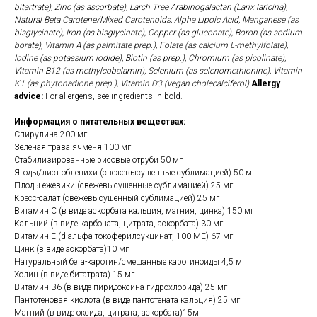
bitartrate), Zinc (as ascorbate), Larch Tree Arabinogalactan (Larix laricina),
Natural Beta Carotene/Mixed Carotenoids, Alpha Lipoic Acid, Manganese (as
bisglycinate), Iron (as bisglycinate), Copper (as gluconate), Boron (as sodium
borate), Vitamin A (as palmitate prep.), Folate (as calcium L-methylfolate),
Iodine (as potassium iodide), Biotin (as prep.), Chromium (as picolinate),
Vitamin B12 (as methylcobalamin), Selenium (as selenomethionine), Vitamin
K1 (as phytonadione prep.), Vitamin D3 (vegan cholecalciferol)
Allergy
advice:
For allergens, see ingredients in bold.
Информация о питательных веществах:
Спирулина 200 мг
Зеленая трава ячменя 100 мг
Стабилизированные рисовые отруби 50 мг
Ягоды/лист облепихи (свежевысушенные сублимацией) 50 мг
Плоды ежевики (свежевысушенные сублимацией) 25 мг
Кресс-салат (свежевысушенный сублимацией) 25 мг
Витамин С (в виде аскорбата кальция, магния, цинка) 150 мг
Кальций (в виде карбоната, цитрата, аскорбата) 30 мг
Витамин Е (d-альфа-токоферилсукцинат, 100 МЕ) 67 мг
Цинк (в виде аскорбата)10 мг
Натуральный бета-каротин/смешанные каротиноиды 4,5 мг
Холин (в виде битатрата) 15 мг
Витамин B6 (в виде пиридоксина гидрохлорида) 25 мг
Пантотеновая кислота (в виде пантотената кальция) 25 мг
Магний (в виде оксида, цитрата, аскорбата)15мг