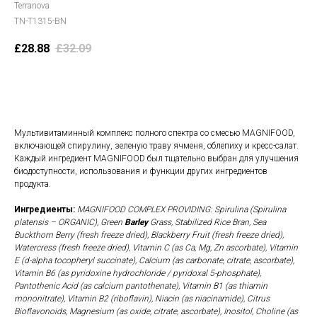
Terranova
TN-T1315-BN
£
28.88
£
32.09
В корзину
Мультивитаминный комплекс полного спектра со смесью MAGNIFOOD,
включающей спирулину, зеленую траву ячменя, облепиху и кресс-салат.
Каждый ингредиент MAGNIFOOD был тщательно выбран для улучшения
биодоступности, использования и функции других ингредиентов
продукта.
Ингредиенты:
MAGNIFOOD COMPLEX PROVIDING: Spirulina (Spirulina
platensis – ORGANIC), Green
Barley
Grass, Stabilized Rice Bran, Sea
Buckthorn Berry (fresh freeze dried), Blackberry Fruit (fresh freeze dried),
Watercress (fresh freeze dried), Vitamin C (as Ca, Mg, Zn ascorbate), Vitamin
E (d-alpha tocopheryl succinate), Calcium (as carbonate, citrate, ascorbate),
Vitamin B6 (as pyridoxine hydrochloride / pyridoxal 5-phosphate),
Pantothenic Acid (as calcium pantothenate), Vitamin B1 (as thiamin
mononitrate), Vitamin B2 (riboflavin), Niacin (as niacinamide), Citrus
Bioflavonoids, Magnesium (as oxide, citrate, ascorbate), Inositol, Choline (as