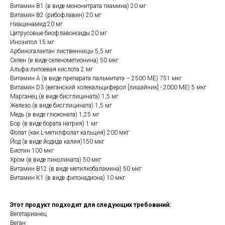
Витамин B1 (в виде мононитрата тиамина) 20 мг
Витамин B2 (рибофлавин) 20 мг
Ниацинамид 20 мг
Цитрусовые биофлавоноиды 20 мг
Инозитол 15 мг
Арбиногалактан лиственницы 5,5 мг
Селен (в виде селенометионина) 50 мкг
Альфа-липоевая кислота 2 мг
Витамин А (в виде препарата пальмитата – 2500 МЕ) 751 мкг
Витамин D3 (веганский холекальциферол [лишайник] - 2000 МЕ) 5 мкг
Марганец (в виде бисглицината) 1,5 мг
Железо (в виде бисглицината) 1,5 мг
Медь (в виде глюконата) 1,25 мг
Бор (в виде бората натрия) 1 мг
Фолат (как L-метилфолат кальция) 200 мкг
Йод (в виде йодида калия)150 мкг
Биотин 100 мкг
Хром (в виде пиколината) 50 мкг
Витамин B12 (в виде метилкобаламина) 50 мкг
Витамин К1 (в виде фитонадиона) 10 мкг
Этот продукт подходит для следующих требований:
Вегетарианец
Веган