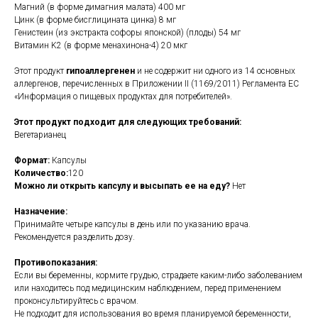
Магний (в форме димагния малата) 400 мг
Цинк (в форме бисглицината цинка) 8 мг
Генистеин (из экстракта софоры японской) (плоды) 54 мг
Витамин K2 (в форме менахинона-4) 20 мкг
Этот продукт
гипоаллергенен
и не содержит ни одного из 14 основных
аллергенов, перечисленных в Приложении II (1169/2011) Регламента ЕС
«Информация о пищевых продуктах для потребителей».
Этот продукт подходит для следующих требований:
Вегетарианец
Формат:
Капсулы
Количество:
120
Можно ли открыть капсулу и высыпать ее на еду?
Нет
Назначение:
Принимайте четыре капсулы в день или по указанию врача.
Рекомендуется разделить дозу.
Противопоказания:
Если вы беременны, кормите грудью, страдаете каким-либо заболеванием
или находитесь под медицинским наблюдением, перед применением
проконсультируйтесь с врачом.
Не подходит для использования во время планируемой беременности,