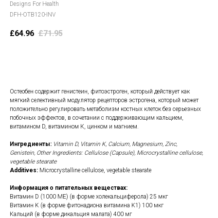
Designs For Health
DFH-OTB120-INV
£
64.96
£
71.95
В корзину
Остеобен содержит генистеин, фитоэстроген, который действует как
мягкий селективный модулятор рецепторов эстрогена, который может
положительно регулировать метаболизм костных клеток без серьезных
побочных эффектов, в сочетании с поддерживающим кальцием,
витамином D, витамином К, цинком и магнием.
Ингредиенты:
Vitamin D, Vitamin K, Calcium, Magnesium, Zinc,
Genistein, Other Ingredients: Cellulose (Capsule), Microcrystalline cellulose,
vegetable stearate
Additives:
Microcrystalline cellulose, vegetable stearate
Информация о питательных веществах:
Витамин D (1000 МЕ) (в форме холекальциферола) 25 мкг
Витамин K (в форме фитонадиона витамина K1) 100 мкг
Кальций (в форме дикальция малата) 400 мг