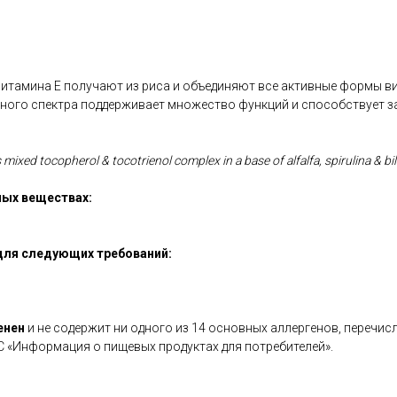
тамина Е получают из риса и объединяют все активные формы в
лного спектра поддерживает множество функций и способствует з
 mixed tocopherol & tocotrienol complex in a base of alfalfa, spirulina & bil
ых веществах:
для следующих требований:
енен
и не содержит ни одного из 14 основных аллергенов, перечис
С «Информация о пищевых продуктах для потребителей».