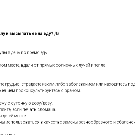
лу и высыпать ее на еду?
Да
лы в день во время еды.
хом месте, вдали от прямых солнечных лучей и тепла.
те грудью, страдаете каким-либо заболеванием или находитесь по
енением проконсультируйтесь с врачом.
емую суточную дозу/дозу.
ляйте, если печать сломана.
я детей месте
ны использоваться в качестве замены разнообразного и сбаланс
ждения: