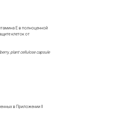
итамина Е в полноценной
ащите клеток от
berry, plant cellulose capsule
ленных в Приложении II