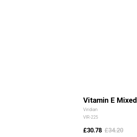
Vitamin E Mixe
Viridian
VIR-225
£
30.78
£
34.20