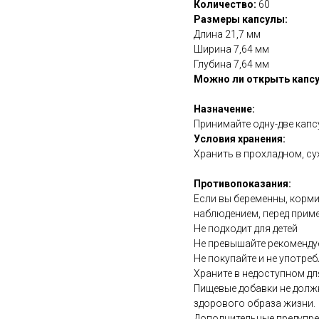
Количество:
60
Размеры капсулы:
Длина 21,7 мм
Ширина 7,64 мм
Глубина 7,64 мм
Можно ли открыть капсу
Назначение:
Принимайте одну-две капсу
Условия хранения:
Хранить в прохладном, су
Противопоказания:
Если вы беременны, корми
наблюдением, перед прим
Не подходит для детей
Не превышайте рекоменду
Не покупайте и не употреб
Храните в недоступном дл
Пищевые добавки не долж
здорового образа жизни.
Дополнительные предупре