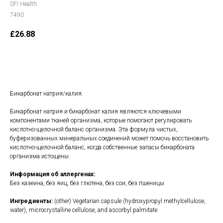
SFI Health
7490
£
26.88
В корзину
Бикарбонат натрия/калия.
Бикарбонат натрия и бикарбонат калия являются ключевыми
компонентами тканей организма, которые помогают регулировать
кислотно-щелочной баланс организма. Эта формула чистых,
буферизованных минеральных соединений может помочь восстановить
кислотно-щелочной баланс, когда собственные запасы бикарбоната
организма истощены.
Информация об аллергенах:
Без казеина, без яиц, без глютена, без сои, без пшеницы
Ингредиенты:
(other) Vegetarian capsule (hydroxypropyl methylcellulose,
water), microcrystalline cellulose, and ascorbyl palmitate.