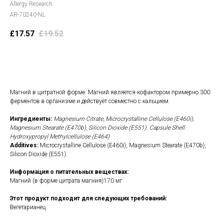
Allergy Research
AR-70240-NL
£
17.57
£
19.52
В корзину
Магний в цитратной форме. Магний является кофактором примерно 300
ферментов в организме и действует совместно с кальцием.
Ингредиенты:
Magnesium Citrate, Microcrystalline Cellulose (E460i),
Magnesium Stearate (E470b), Silicon Dioxide (E551). Capsule Shell:
Hydroxypropyl Methylcellulose (E464)
Additives:
Microcrystalline Cellulose (E460i), Magnesium Stearate (E470b),
Silicon Dioxide (E551)
Информация о питательных веществах:
Магний (в форме цитрата магния)170 мг
Этот продукт подходит для следующих требований:
Вегетарианец