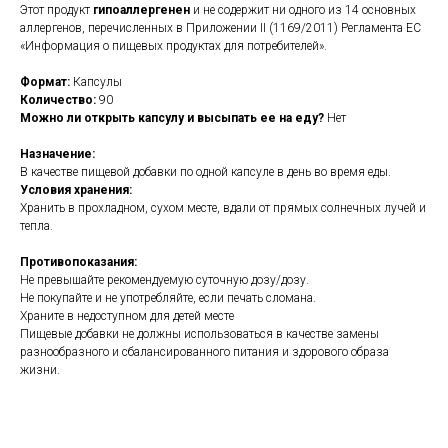
Этот продукт
гипоаллергенен
и не содержит ни одного из 14 основных
аллергенов, перечисленных в Приложении II (1169/2011) Регламента ЕС
«Информация о пищевых продуктах для потребителей».
Формат:
Капсулы
Количество:
90
Можно ли открыть капсулу и высыпать ее на еду?
Нет
Назначение:
В качестве пищевой добавки по одной капсуле в день во время еды.
Условия хранения:
Хранить в прохладном, сухом месте, вдали от прямых солнечных лучей и
тепла.
Противопоказания:
Не превышайте рекомендуемую суточную дозу/дозу.
Не покупайте и не употребляйте, если печать сломана.
Храните в недоступном для детей месте
Пищевые добавки не должны использоваться в качестве замены
разнообразного и сбалансированного питания и здорового образа
жизни.
https://naturaldispensary.co.uk/products/Magnesium_Citrate_90_s-4442-
200.html