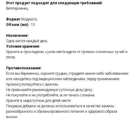
Этот продукт подходит для следующих требований:
Вегетарианец
Формат:
Жидкость
Объем (мл):
15
Назначение:
Одна капля каждый день
Условия хранения:
Хранить в прохладном, сухом месте вдали от прямых солнечных лучей и
тепла
Противопоказания:
Если вы беременны, кормите грудью, страдаете каким-либо заболеванием
или находитесь под медицинским наблюдением, перед применением
проконсультируйтесь с врачом.
Не превышайте рекомендуемую суточную дозу/дозу.
Не покупайте и не употребляйте, если печать сломана.
Храните в недоступном для детей месте
Пищевые добавки не должны использоваться в качестве замены
разнообразного и сбалансированного питания и здорового образа
жизни.
https://naturaldispensary.co.uk/products/Aqueous_Selenium_15ml-3683-
181.html