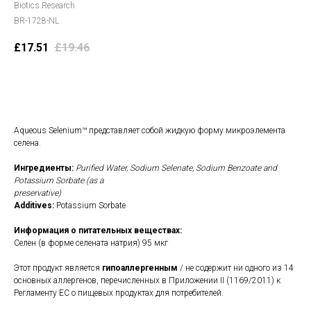
Biotics Research
BR-1728-NL
£
17.51
£
19.46
В корзину
Aqueous Selenium™ представляет собой жидкую форму микроэлемента
селена.
Ингредиенты:
Purified Water, Sodium Selenate, Sodium Benzoate and
Potassium Sorbate (as a
preservative)
Additives:
Potassium Sorbate
Информация о питательных веществах:
Селен (в форме селената натрия) 95 мкг
Этот продукт является
гипоаллергенным
/ не содержит ни одного из 14
основных аллергенов, перечисленных в Приложении II (1169/2011) к
Регламенту ЕС о пищевых продуктах для потребителей.