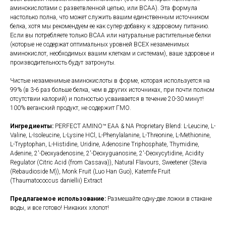
аминокислотами с разветвленной цепью, или BCAA). Эта формула
настолько полна, что может служить вашим единственным источником
белка, хотя мы рекомендуем ее как супер-добавку к здоровому питанию.
Если вы потребляете только BCAA или натуральные растительные белки
(которые не содержат оптимальных уровней ВСЕХ незаменимых
аминокислот, необходимых вашим клеткам и системам), ваше здоровье и
производительность будут затронуты.
Чистые незаменимые аминокислоты в форме, которая используется на
99% (в 3-6 раз больше белка, чем в других источниках, при почти полном
отсутствии калорий) и полностью усваивается в течение 20-30 минут!
100% веганский продукт, не содержит ГМО.
Ингредиенты:
PERFECT AMINO™ EAA & NA Proprietary Blend: L-Leucine, L-
Valine, L-Isoleucine, L-Lysine HCl, L-Phenylalanine, L-Threonine, L-Methionine,
L-Tryptophan, L-Histidine, Uridine, Adenosine Triphosphate, Thymidine,
Adenine, 2'-Deoxyadenosine, 2'-Deoxyguanosine, 2'-Deoxycytidine, Acidity
Regulator (Citric Acid (from Cassava)), Natural Flavours, Sweetener (Stevia
(Rebaudioside M)), Monk Fruit (Luo Han Guo), Katemfe Fruit
(Thaumatococcus daniellii) Extract
Предлагаемое использование:
Размешайте одну-две ложки в стакане
воды, и все готово! Никаких хлопот!