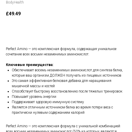
BodyHealth
£
49.49
В корзину
Perfect Amino — это комплексная формула, содержащая уникальное
сочетание всех восьми незаменимых аминокислот.
Ключевые преимущества:
Обеспечивает восемь незаменимых аминокислот для синтеза белка,
которые ваш организм ДОЛЖЕН получать из пищевых источников
Это самая эффективная белковая добавка для наращивания
мышечной массы и костей
Способствует быстрому восстановлению после тяжелых тренировок
Повышает уровень энергии
Поддерживает здоровую иммунную систему
Является отличным источником белка во время потери веса с
практически нулевым содержанием калорий
Perfect Amino — это комплексная формула с уникальной комбинацией
всех восьми незаменимых аминокислот (50% из которых являются