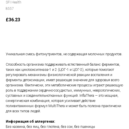
SFI Health
8557
£
36.23
В корзину
Уникальная смесь фитонутриентов, не содержащая молочных продуктов.
Способность организма поддерживать естественный баланс ферментов,
таких как циклооксигеназа-1 и 2 (ЦОГ-1 и ЦОГ-2), которые помогают
регулировать механизмы физиологической реакции воспаления и
ферменты детоксикации, имеет решающее значение для здоровья всего
организма. Фактически, эти метаболические процессы играют решающую
роль в поддержании сердечно-сосудистых, иммунных, неврологических,
суставных и соединительнотканных функций. InflaThera — это мощная,
синергическая комбинация, которая усиливает действие
поливитаминных формул MultiThera и может быть полезна практически
для всех типов людей.
Информация об аллергенах:
Без казеина, без яиц, без глютена, без сои, без пшеницы