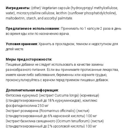
Ингредиенты:
(other) Vegetarian capsule (hydroxypropyl methylcellulose,
water), microcrystalline cellulose, lecithin (sunflower phosphatidylcholine),
maltodextrin, starch, and ascorbyl palmitate.
Предлагаемое использование:
Принимать по 1 капсуле 2 раза в день
во время еды или по назначению врача.
Условия хранения:
Хранить в прохладном, темном и недоступном для
детей месте.
Меры предосторожности:
Пищевые добавки не следует использовать в качестве замены
разнообразного питания. Если вы принимаете прописанные лекарства,
имеете какие-либо заболевания, беременны или кормите грудью,
проконсультируйтесь с врачом перед приемом пищевых добавок.
Дополнительная информация:
Фитосома куркумы‡ (экстракт Curcuma longa) (корневище)
(стандартизированный до 18% куркуминоидов), комплекс
фосфатидилхолина 250 мг
Экстракт розмарина (Rosmarinus officinalis) (листья)
(стандартизированный до 6% карнозной кислоты) 100 мг
Экстракт базилика священного (Ocimum tenuiflorum) (листья)
(стандартизированный до 2% урсоловой кислоты) 100 мг