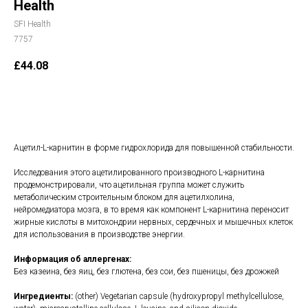
Health
SFI Health
7757
£
44.08
В корзину
Ацетил-L-карнитин в форме гидрохлорида для повышенной стабильности.
Исследования этого ацетилированного производного L-карнитина
продемонстрировали, что ацетильная группа может служить
метаболическим строительным блоком для ацетилхолина,
нейромедиатора мозга, в то время как компонент L-карнитина переносит
жирные кислоты в митохондрии нервных, сердечных и мышечных клеток
для использования в производстве энергии.
Информация об аллергенах:
Без казеина, без яиц, без глютена, без сои, без пшеницы, без дрожжей
Ингредиенты:
(other) Vegetarian capsule (hydroxypropyl methylcellulose,