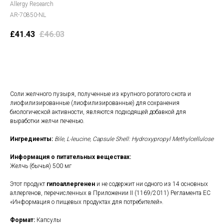
Allergy Research
AR-70850-NL
£
41.43
£
46.03
В корзину
Соли желчного пузыря, полученные из крупного рогатого скота и
лиофилизированные (лиофилизированные) для сохранения
биологической активности, являются подходящей добавкой для
выработки желчи печенью.
Ингредиенты:
Bile, L-leucine, Capsule Shell: Hydroxypropyl Methylcellulose
Информация о питательных веществах:
Желчь (бычья) 500 мг
Этот продукт
гипоаллергенен
и не содержит ни одного из 14 основных
аллергенов, перечисленных в Приложении II (1169/2011) Регламента ЕС
«Информация о пищевых продуктах для потребителей».
Формат:
Капсулы