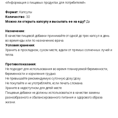
«Информация о пищевых продуктах для потребителей».
Формат:
Капсулы
Количество:
30
Можно ли открыть капсулу и высыпать ее на еду?
Да
Назначение:
В качестве пищевой добавки принимайте от одной до трех капсул в день
во время еды или по назначению врача.
Условия хранения:
Хранить в прохладном, сухом месте, вдали от прямых солнечных лучей и
тепла.
Противопоказания:
Не подходит для использования во время планируемой беременности,
беременности и кормления грудью.
Не превышайте рекомендуемую суточную дозу/дозу.
Не покупайте и не употребляйте, если печать сломана.
Храните в недоступном для детей месте
Пищевые добавки не должны использоваться в качестве замены
разнообразного и сбалансированного питания и здорового образа
жизни.
https://naturaldispensary.co.uk/products/Organic_Sage_400mg_30_s-5303-
236.html