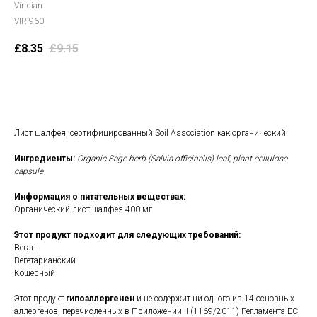
Viridian
VIR-960
£
8.35
£
9.15
В корзину
Лист шалфея, сертифицированный Soil Association как органический.
Ингредиенты:
Organic Sage herb (Salvia officinalis) leaf, plant cellulose
capsule
Информация о питательных веществах:
Органический лист шалфея 400 мг
Этот продукт подходит для следующих требований:
Веган
Вегетарианский
Кошерный
Этот продукт
гипоаллергенен
и не содержит ни одного из 14 основных
аллергенов, перечисленных в Приложении II (1169/2011) Регламента ЕС