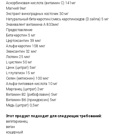
Аскорбиновая кислота (витамин С) 141мг
Магний 9мг
Экстракт виноградных косточек 30 мг
Натуральный бета-каротин/смесь каротиноидов (D.salina) 5 мг
Эквивалент витамина А 833мкг
Предоставление
Бета-каротин 5 мг
Циртоксантин 39 мкг
Альфа-каротин 158 мкг
Зеаксантин 32 мкг
Лютеин 25 мкг
L-цистеин 50 мг
Цинк (цитрат) 5мг
L-глутатион 15 мг
Селен (метионин) 100 мкг
Альфа-липоевая кислота 10 мг
Марганец (цитрат) 2мг
Витамин В2 (рибофлавин) 5мг
Витамин B6 (приидоксин) 5мг
Медь (цитрат) 0,5мг
Этот продукт подходит для следующих требований:
вегетарианец
веган
кощерный