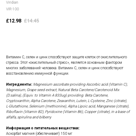
Viridian
VIR-100
£
12.98
£
14.45
В корзину
Витамин С, селен и цинк способствуют защите клеток от окислительного
стресса. Этот «окислительный стресс», является основным фактором
многих заболеваний человека. Витамин С, селен и цинк способствуют
восстановлению иммунной функции.
Ингредиенты:
Magnesium ascorbate providing Ascorbic acid (Vitamin C),
Magnesium, Grape seed extract, Natural Beta Carotene/Carotenoid Mix
(D.salina), (Equiv. to Vitamin A 833ug) providing: Beta Carotene,
Cryptoxanthin, Alpha Carotene, Zeaxanthin, Lutein, L-Cysteine, Zinc (citrate),
L-Glutathione, Selenium (methionine), Alpha Lipoic acid, Manganese (citrate),
Riboflavin (Vitamin B2), Pyridoxine (Vitamin B6), Copper (citrate), in a base of
alfalfa, spirulina and bilberry
Информация о питательных веществах:
Аскорбат магния (обеспечивает) 150 мг