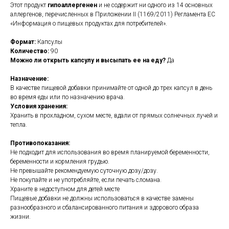
Этот продукт
гипоаллергенен
и не содержит ни одного из 14 основных
аллергенов, перечисленных в Приложении II (1169/2011) Регламента ЕС
«Информация о пищевых продуктах для потребителей».
Формат:
Капсулы
Количество:
90
Можно ли открыть капсулу и высыпать ее на еду?
Да
Назначение:
В качестве пищевой добавки принимайте от одной до трех капсул в день
во время еды или по назначению врача.
Условия хранения:
Хранить в прохладном, сухом месте, вдали от прямых солнечных лучей и
тепла.
Противопоказания:
Не подходит для использования во время планируемой беременности,
беременности и кормления грудью.
Не превышайте рекомендуемую суточную дозу/дозу.
Не покупайте и не употребляйте, если печать сломана.
Храните в недоступном для детей месте
Пищевые добавки не должны использоваться в качестве замены
разнообразного и сбалансированного питания и здорового образа
жизни.