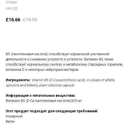
Viridian
VIR-202
£
16.66
£
18.50
В корзину
B5 (пантотеновая кислота) способствует нормальной умственной
деятельности и снижению усталости и усталости. Витамин B5 также
способствует нормальному синтезу и метаболизму стероидных гормонов,
витамина D и некоторых нейротрансмиттеров.
Ингредиенты:
Vitamin B5 (D-Ca pantothenic acid), in a base of alfalfa,
spirulina and bilberry, plant cellulose capsule
Информация о питательных веществах:
Витамин B5 (D-Ca пантотеновая кислота)350 мг
Этот продукт подходит для следующих требований:
Кошерный
Веган