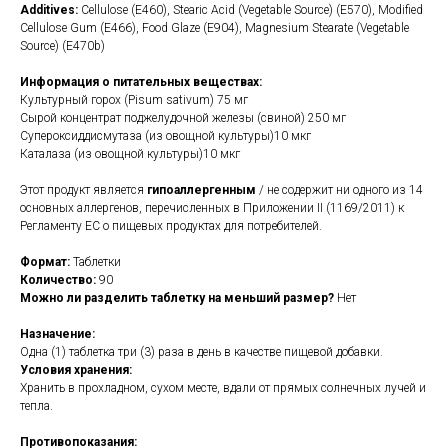
Additives:
Cellulose (E460), Stearic Acid (Vegetable Source) (E570), Modified
Cellulose Gum (E466), Food Glaze (E904), Magnesium Stearate (Vegetable
Source) (E470b)
Информация о питательных веществах:
Культурный горох (Pisum sativum) 75 мг
Сырой концентрат поджелудочной железы (свиной) 250 мг
Супероксиддисмутаза (из овощной культуры)10 мкг
Каталаза (из овощной культуры)10 мкг
Этот продукт является
гипоаллергенным
/ не содержит ни одного из 14
основных аллергенов, перечисленных в Приложении II (1169/2011) к
Регламенту ЕС о пищевых продуктах для потребителей.
Формат:
Таблетки
Количество:
90
Можно ли разделить таблетку на меньший размер?
Нет
Назначение:
Одна (1) таблетка три (3) раза в день в качестве пищевой добавки.
Условия хранения:
Хранить в прохладном, сухом месте, вдали от прямых солнечных лучей и
тепла.
Противопоказания: