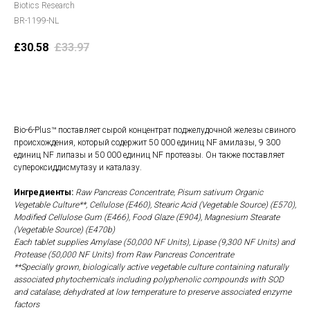
Biotics Research
BR-1199-NL
£
30.58
£
33.97
В корзину
Bio-6-Plus™ поставляет сырой концентрат поджелудочной железы свиного
происхождения, который содержит 50 000 единиц NF амилазы, 9 300
единиц NF липазы и 50 000 единиц NF протеазы. Он также поставляет
супероксиддисмутазу и каталазу.
Ингредиенты:
Raw Pancreas Concentrate, Pisum sativum Organic
Vegetable Culture**, Cellulose (E460), Stearic Acid (Vegetable Source) (E570),
Modified Cellulose Gum (E466), Food Glaze (E904), Magnesium Stearate
(Vegetable Source) (E470b)
Each tablet supplies Amylase (50,000 NF Units), Lipase (9,300 NF Units) and
Protease (50,000 NF Units) from Raw Pancreas Concentrate
**Specially grown, biologically active vegetable culture containing naturally
associated phytochemicals including polyphenolic compounds with SOD
and catalase, dehydrated at low temperature to preserve associated enzyme
factors