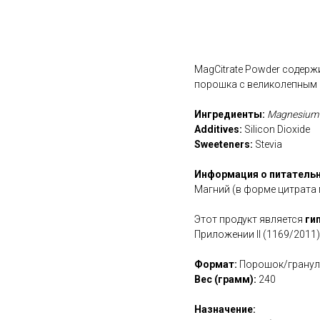
В корзину
MagCitrate Powder содерж
порошка с великолепным 
Ингредиенты:
Magnesium (a
Additives:
Silicon Dioxide
Sweeteners:
Stevia
Информация о питательн
Магний (в форме цитрата 
Этот продукт является
ги
Приложении II (1169/2011)
Формат:
Порошок/грану
Вес (грамм):
240
Назначение: