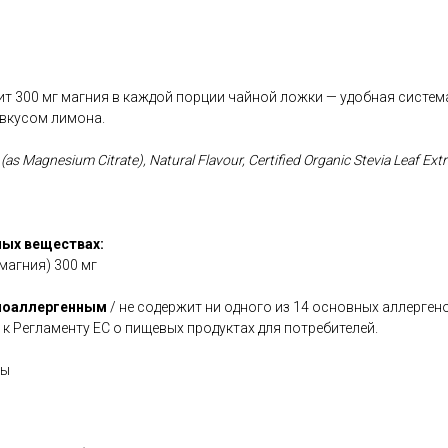
ит 300 мг магния в каждой порции чайной ложки — удобная система
вкусом лимона.
s Magnesium Citrate), Natural Flavour, Certified Organic Stevia Leaf Extr
ых веществах:
магния) 300 мг
поаллергенным
/ не содержит ни одного из 14 основных аллерген
 к Регламенту ЕС о пищевых продуктах для потребителей.
лы