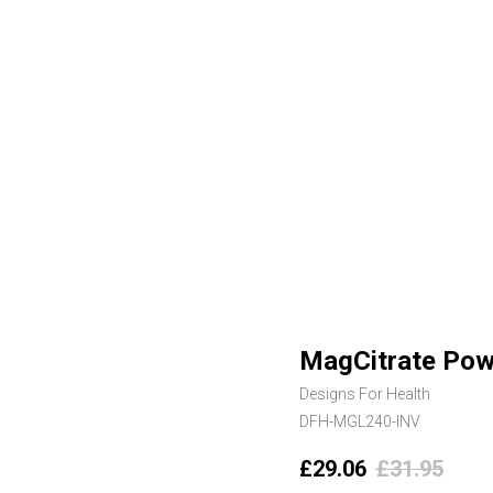
MagCitrate Pow
Designs For Health
DFH-MGL240-INV
£
29.06
£
31.95