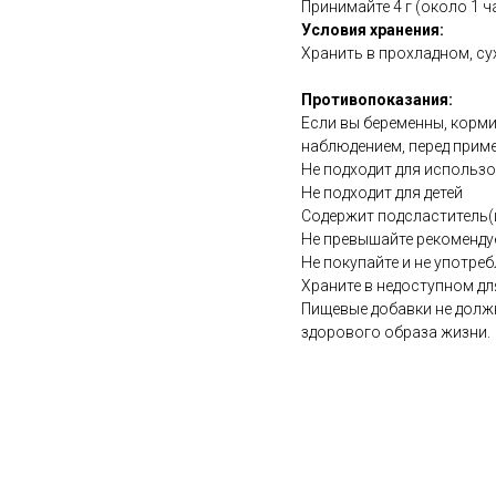
Принимайте 4 г (около 1 ч
Условия хранения:
Хранить в прохладном, су
Противопоказания:
Если вы беременны, корми
наблюдением, перед прим
Не подходит для использ
Не подходит для детей
Содержит подсластитель(
Не превышайте рекоменду
Не покупайте и не употреб
Храните в недоступном дл
Пищевые добавки не долж
здорового образа жизни.
https://naturaldispensary