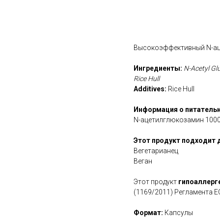
В корзину
Высокоэффективный N-ац
Ингредиенты:
N-Acetyl Gl
Rice Hull
Additives:
Rice Hull
Информация о питательн
N-ацетилглюкозамин 1000
Этот продукт подходит 
Вегетарианец
Веган
Этот продукт
гипоаллерг
(1169/2011) Регламента Е
Формат:
Капсулы