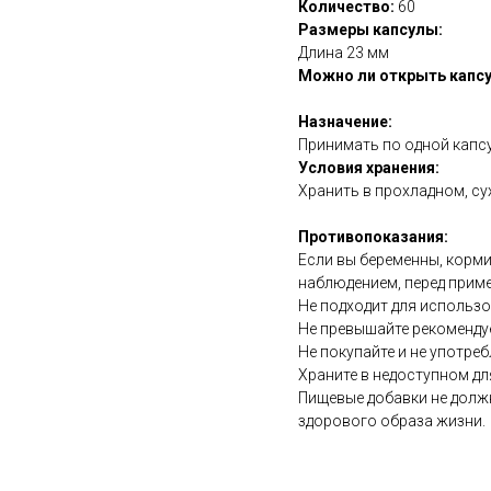
Количество:
60
Размеры капсулы:
Длина 23 мм
Можно ли открыть капсу
Назначение:
Принимать по одной капсу
Условия хранения:
Хранить в прохладном, су
Противопоказания:
Если вы беременны, корми
наблюдением, перед прим
Не подходит для использ
Не превышайте рекоменду
Не покупайте и не употреб
Храните в недоступном дл
Пищевые добавки не долж
здорового образа жизни.
https://naturaldispensary