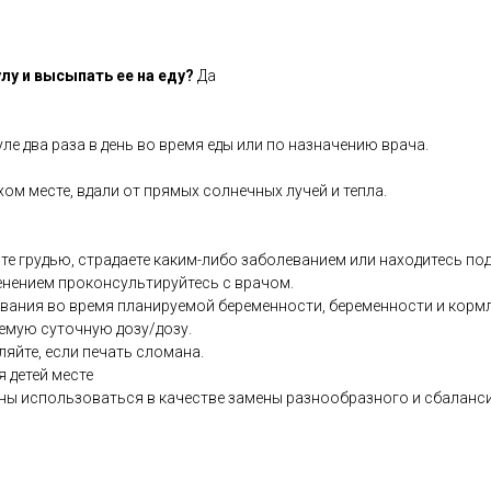
лу и высыпать ее на еду?
Да
ле два раза в день во время еды или по назначению врача.
хом месте, вдали от прямых солнечных лучей и тепла.
те грудью, страдаете каким-либо заболеванием или находитесь по
енением проконсультируйтесь с врачом.
ования во время планируемой беременности, беременности и кормл
емую суточную дозу/дозу.
ляйте, если печать сломана.
я детей месте
ны использоваться в качестве замены разнообразного и сбаланс
.co.uk/products/NAG_N_Acetyl_Glucosamine_60_s-10008593-8.html