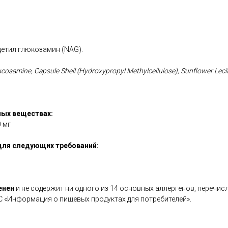
етил глюкозамин (NAG).
ucosamine, Capsule Shell (Hydroxypropyl Methylcellulose), Sunflower Lecit
ых веществах:
 мг
для следующих требований:
енен
и не содержит ни одного из 14 основных аллергенов, перечис
С «Информация о пищевых продуктах для потребителей».