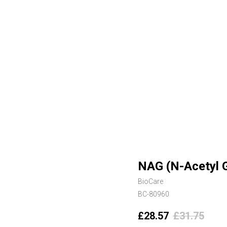
NAG (N-Acetyl 
BioCare
BC-80960
£
28.57
£
31.75