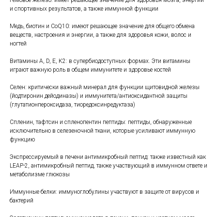
Гемовое железо: имеет решающее значение для здоровья мозга, энергии
и спортивных результатов, а также иммунной функции
Медь, биотин и CoQ10: имеют решающее значение для общего обмена
веществ, настроения и энергии, а также для здоровья кожи, волос и
ногтей
Витамины A, D, E, K2: в супербиодоступных формах. Эти витамины
играют важную роль в общем иммунитете и здоровье костей
Селен: критически важный минерал для функции щитовидной железы
(йодтиронин дейодиназы) и иммунитета/антиоксидантной защиты
(глутатионпероксидаза, тиоредоксинредуктаза)
Спленин, тафтсин и спленопентин пептиды: пептиды, обнаруженные
исключительно в селезеночной ткани, которые усиливают иммунную
функцию
Экспрессируемый в печени антимикробный пептид: также известный как
LEAP-2, антимикробный пептид, также участвующий в иммунном ответе и
метаболизме глюкозы
Иммунные белки: иммуноглобулины участвуют в защите от вирусов и
бактерий