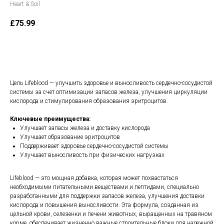
Heart & Soil
£
75.99
В корзину
Цель Lifeblood — улучшить здоровье и выносливость сердечно-сосудистой
системы за счет оптимизации запасов железа, улучшения циркуляции
кислорода и стимулирования образования эритроцитов.
Ключевые преимущества:
Улучшает запасы железа и доставку кислорода
Улучшает образование эритроцитов
Поддерживает здоровье сердечно-сосудистой системы
Улучшает выносливость при физических нагрузках
Lifeblood — это мощная добавка, которая может похвастаться
необходимыми питательными веществами и пептидами, специально
разработанными для поддержки запасов железа, улучшения доставки
кислорода и повышения выносливости. Эта формула, созданная из
цельной крови, селезенки и печени животных, выращенных на травяном
корме, обеспечивает жизненно важные строительные блоки для надежной