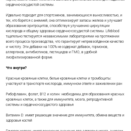
сердечно-сосудистой системы.
Идеально подходит для спортсменов, занимающихся выносливостью, и
тех, кто борется с анемией, она оптимизирует запасы железа и улучшает
образование эритроцитов, способствуя улучшению циркуляции
кислорода и общему здоровью сердечно-сосудистой системы. Lifeblood
тщательно тестируется независимыми лабораториями на протяжении
всего процесса производства, что гарантирует непревзойденное качество
и чистоту. Эти добавки на 100% не содержат добавок, гормонов,
аллергенов, антибиотиков, пестицидов и ГМО, в удобной
лиофилизированной форме.
Что внутри?
Красные кровяные клетки, белые кровяные клетки и тромбоциты:
участвуют в транспорте кислорода, иммунном ответе и заживлении ран
Рибофлавин, фолат, B12 и холин: необходимы для образования красных
кровяных клеток, а также для иммунитета, мозга, репродуктивной
системы и сердечно-сосудистого здоровья
Витамин D: имеет решающее значение для иммунитета, обмена веществ и
здоровья костей