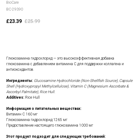
BioCare
BC-29390
£
23.39
£
25.99
В корзину
Глюкозамина гидрохлорид — это высокоэффективная добавка
глюкозамина с добавлением витамина С для поддержки коллагена и
антиоксидантов.
Ингредиенты:
Glucosamine Hydrochloride (Non-Shellfish Source), Capsule
Shell (Hydroxypropyl Methylcellulose), Vitamin C (Magnesium Ascorbate &
Ascorbyl Palmitate), Rice Hull.
Additives:
Rice Hull
Информация о питательных веществах:
Витамин С 160 мг
Глюкозамина гидрохлорид 1265 мг
Предоставление настоящего глюкозамина 1000 мг
Этот продукт подходит для следующих требований: