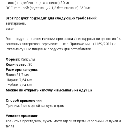
Цинк (в виде бисглицината цинка) 20 мг
BGF Immune® (содержащий 1,3 бета-глюкана) 350 мг
Этот продукт подходит для следующих требований:
вегетарианец
веган
Этот продукт является
гипоаллергенным
/ не содержит ни одного из 14
основных аллергенов, перечисленных в Приложении II (1169/2011) к
Регламенту ЕС о пищевых продуктах для потребителей.
Формат:
Капсулы
Количество:
30
Размеры капсулы:
Длина 21,7 мм
Ширина 7,64 мм
Глубина 7,64 мм
Можно ли открыть капсулу и высыпать на еду?
Да
Способ применения:
Принимайте по одной капсуле в день.
Условия хранения:
Хранить в прохладном, сухом месте вдали от прямых солнечных лучей и
тепла