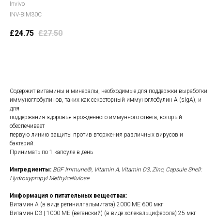
Invivo
INV-BIM30C
£
24.75
£
27.50
В корзину
Содержит витамины и минералы, необходимые для поддержки выработки
иммуноглобулинов, таких как секреторный иммуноглобулин A (sIgA), и
для
поддержания здоровья врожденного иммунного ответа, который
обеспечивает
первую линию защиты против вторжения различных вирусов и
бактерий.
Принимать по 1 капсуле в день
Ингредиенты:
BGF Immune®, Vitamin A, Vitamin D3, Zinc, Capsule Shell:
Hydroxypropyl Methylcellulose
Информация о питательных веществах:
Витамин А (в виде ретинилпальмитата) 2000 МЕ 600 мкг
Витамин D3 | 1000 МЕ (веганский) (в виде холекальциферола) 25 мкг