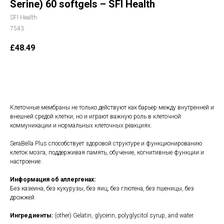
Serine) 60 softgels – SFI Health
SFI Health
7543
£
48.49
В корзину
Клеточные мембраны не только действуют как барьер между внутренней и
внешней средой клетки, но и играют важную роль в клеточной
коммуникации и нормальных клеточных реакциях.
SeraBella Plus способствует здоровой структуре и функционированию
клеток мозга, поддерживая память, обучение, когнитивные функции и
настроение.
Информация об аллергенах:
Без казеина, без кукурузы, без яиц, без глютена, без пшеницы, без
дрожжей
Ингредиенты:
(other) Gelatin, glycerin, polyglycitol syrup, and water.