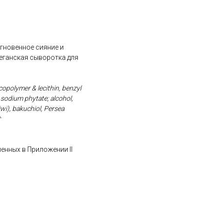
гновенное сияние и
еганская сыворотка для
copolymer & lecithin, benzyl
 sodium phytate; alcohol,
iwi), bakuchiol, Persea
†
ленных в Приложении II