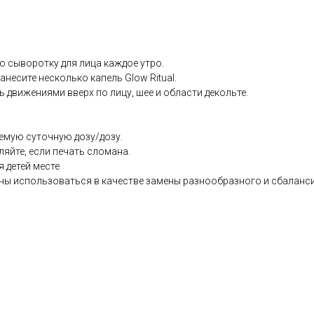
ю сыворотку для лица каждое утро.
анесите несколько капель Glow Ritual.
ь движениями вверх по лицу, шее и области декольте.
емую суточную дозу/дозу.
ляйте, если печать сломана.
я детей месте
ны использоваться в качестве замены разнообразного и сбаланс
.co.uk/products/Glow_Ritual_Vitamin_C_Serum_With_Plant_Hyaluronic_