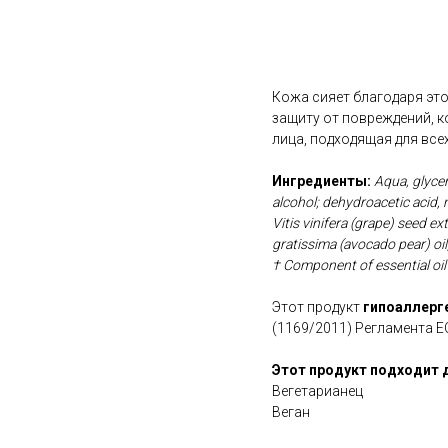
В корзину
Кожа сияет благодаря это
защиту от повреждений, 
лица, подходящая для все
Ингредиенты:
Aqua, glycer
alcohol; dehydroacetic acid, 
Vitis vinifera (grape) seed ex
gratissima (avocado pear) oi
† Component of essential oil
Этот продукт
гипоаллерг
(1169/2011) Регламента Е
Этот продукт подходит 
Вегетарианец
Веган