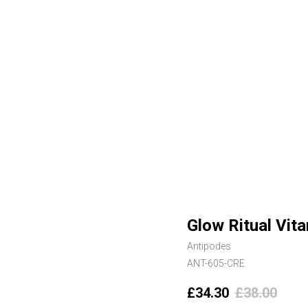
Glow Ritual Vit
Antipodes
ANT-605-CRE
£
34.30
£
38.00