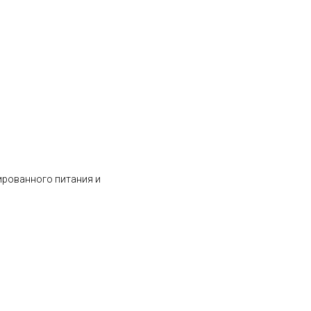
ированного питания и
Acid_30ml-10005979-