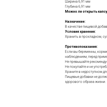
Ширина 6,91 мм
Глубина 6,91 мм
Можно ли открыть капсу
Назначение:
В качестве пищевой добав
Условия хранения:
Хранить в прохладном, су
Противопоказания:
Если вы беременны, корми
наблюдением, перед прим
Не превышайте рекоменду
Не покупайте и не употреб
Храните в недоступном дл
Пищевые добавки не долж
здорового образа жизни.
https://naturaldispensary.