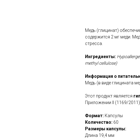
В корзину
Медь (глицинат) обеспеч
содержится 2 мг меди. М
стресса.
Ингредиенты:
Hypoallergen
methyl cellulose)
Информация о питательн
Медь (в виде глицината ме
Этот продукт является
ги
Приложении II (1169/2011)
Формат:
Капсулы
Количество:
60
Размеры капсулы:
Длина 19,4 мм