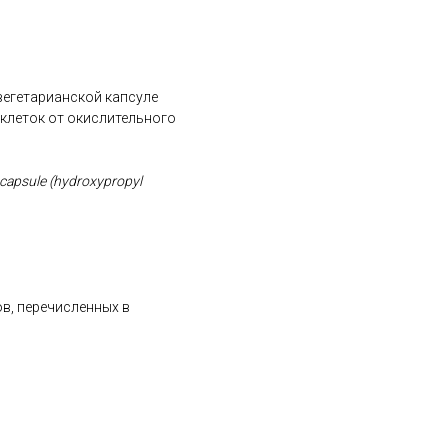
вегетарианской капсуле
клеток от окислительного
n capsule (hydroxypropyl
ов, перечисленных в