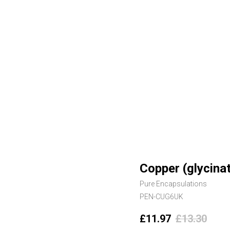
Copper (glycinat
Pure Encapsulations
PEN-CUG6UK
£
11.97
£
13.30