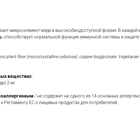
ивает микроэлемент меди в высокобиодоступной форме. В каждой 
едь способствует нормальной функции иммунной системы и защите 
ic plant fiber (microcrystalline cellulose), copper bisglycinate. Vegetaria
ых веществах:
ди) 2 мг
поаллергенным
/ не содержит ни одного из 14 основных аллерген
 к Регламенту ЕС о пищевых продуктах для потребителей.