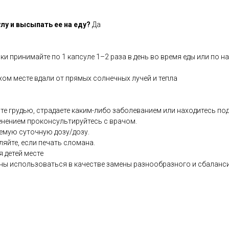
лу и высыпать ее на еду?
Да
ки принимайте по 1 капсуле 1–2 раза в день во время еды или по н
хом месте вдали от прямых солнечных лучей и тепла
те грудью, страдаете каким-либо заболеванием или находитесь по
енением проконсультируйтесь с врачом.
емую суточную дозу/дозу.
ляйте, если печать сломана.
я детей месте
ны использоваться в качестве замены разнообразного и сбаланс
co.uk/products/Copper_glycinate_60_s-10002107-1197.html