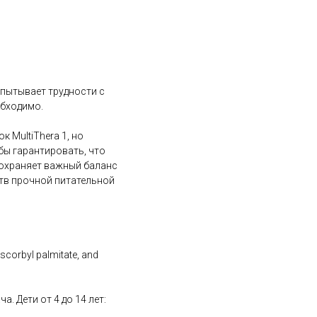
спытывает трудности с
обходимо.
 MultiThera 1, но
бы гарантировать, что
 сохраняет важный баланс
ств прочной питательной
ascorbyl palmitate, and
. Дети от 4 до 14 лет: