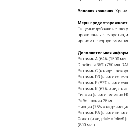
Условия хранения:
Хранит
Меры предосторожност
Пищевые добавки не следу
прописанные лекарства, и
врачом перед приемом пи
Дополнительная информ
Витамин A (64% (1500 мкг
D. salina и 36% (750 мкг R
Витамин C (в виде L-аско
Витамин D3 (в виде холек
Витамин E (87% в виде су
Витамин K (67% в виде ви
Тиамин (в виде тиамина HC
Рибофлавин 25 мг
Ниацин (75% в виде ниацин
Витамин B6 (в виде пиридо
Фолат (в виде Metafolin®‡
(800 мкг)