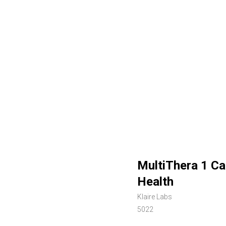
MultiThera 1 Ca
Health
Klaire Labs
5022