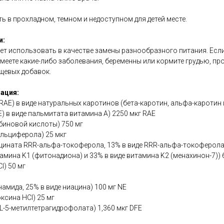
ь в прохладном, темном и недоступном для детей месте.
и:
ет использовать в качестве замены разнообразного питания. Есл
меете какие-либо заболевания, беременны или кормите грудью, пр
щевых добавок.
ация:
 RAE) в виде натуральных каротинов (бета-каротин, альфа-каротин 
AE) в виде пальмитата витамина A) 2250 мкг RAE
рбиновой кислоты) 750 мг
альциферола) 25 мкг
кцината RRR-альфа-токоферола, 13% в виде RRR-альфа-токоферола
тамина K1 (фитонадиона) и 33% в виде витамина K2 (менахинон-7)) 
l) 50 мг
амида, 25% в виде ниацина) 100 мг NE
ксина HCl) 25 мг
 L-5-метилтетрагидрофолата) 1,360 мкг DFE