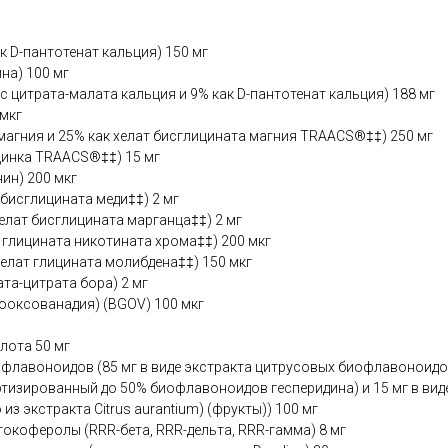
к D-пантотенат кальция) 150 мг
на) 100 мг
с цитрата-малата кальция и 9% как D-пантотенат кальция) 188 мг
 мкг
магния и 25% как хелат бисглицината магния TRAACS®‡‡) 250 мг
 цинка TRAACS®‡‡) 15 мг
ин) 200 мкг
бисглицината меди‡‡) 2 мг
лат бисглицината марганца‡‡) 2 мг
глицината никотината хрома‡‡) 200 мкг
елат глицината молибдена‡‡) 150 мкг
ата-цитрата бора) 2 мг
ооксованадия) (BGOV) 100 мкг
лота 50 мг
лавоноидов (85 мг в виде экстракта цитрусовых биофлавоноидов 
тизированный до 50% биофлавоноидов гесперидина) и 15 мг в вид
из экстракта Citrus aurantium) (фрукты)) 100 мг
окоферолы (RRR-бета, RRR-дельта, RRR-гамма) 8 мг