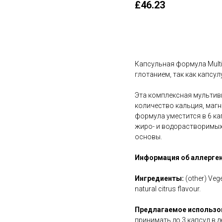
£
46.23
В корзину
Капсульная формула Multi
глотанием, так как капсу
Эта комплексная мультив
количество кальция, магн
формула уместится в 6 ка
жиро- и водорастворимых
основы.
Информация об аллерген
Ингредиенты:
(other) Veg
natural citrus flavour.
Предлагаемое использо
принимать до 3 капсул в 