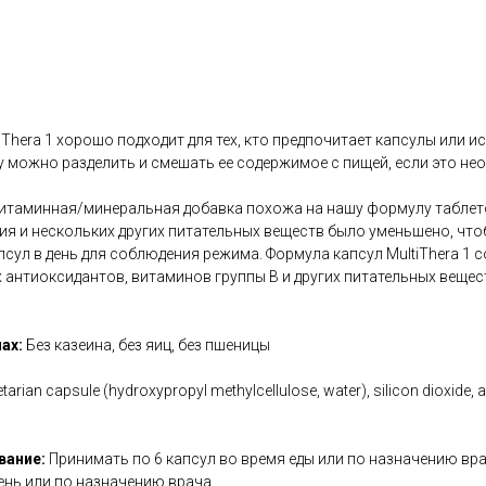
Thera 1 хорошо подходит для тех, кто предпочитает капсулы или и
лу можно разделить и смешать ее содержимое с пищей, если это не
итаминная/минеральная добавка похожа на нашу формулу таблеток
ия и нескольких других питательных веществ было уменьшено, что
псул в день для соблюдения режима. Формула капсул MultiThera 1
 антиоксидантов, витаминов группы В и других питательных веще
ах:
Без казеина, без яиц, без пшеницы
etarian capsule (hydroxypropyl methylcellulose, water), silicon dioxide, 
вание:
Принимать по 6 капсул во время еды или по назначению врача
день или по назначению врача.