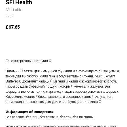
SFI Health
SFI Health
9752
£
67.65
В корзину
Гипоаллергенный витамин С.
Витамин C важен для иммунной функции и антиоксидантной защиты, а
также для выработки коллагена и соединительной ткани. Multi-Element
Buffered C добавляет кальций, магний и калий к аскорбиновой кислоте,
чтобы создать буферный продукт, который нежен для желудка. Эта
формула включает цинк, марганец и медь в хорошо усвояемых формах.
Кверцетин, мощный биофлавоноид, и восстановленный L-глутатион,
антиоксидант, включены для усиления функции витамина C
Информация об аллергенах:
Без казеина, без яиц, без глютена, без сои, без пшеницы