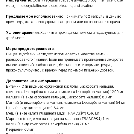
Ингредиенты:
(other) Vegetarian capsule (hydroxypropyl methylcellulose,
water), microcrystalline cellulose, L-leucine, and L-valine.
Предлагаемое использование:
Принимать по 2 капсулы в день во
время еды, желательно утром с завтраком или по назначению врача.
Условия хранения:
Хранить в прохладном, темном и недоступном для
детей месте.
Меры предосторожности:
Пищевые добавки не следует использовать в качестве замены
разнообразного питания. Если вы принимаете прописанные лекарства,
имеете какие-либо заболевания, беременны или кормите грудью,
проконсультируйтесь с врачом перед приемом пищевых добавок.
Дополнительная информация:
Витамин C (в виде L-аскорбиновой кислоты, L-аскорбата кальция,
комплекса L-аскорбата калия и комплекса L-аскорбата магния) 1200 мг
Кальций (в виде карбоната кальция, L-аскорбата кальция) 80 мг
Магний (в виде карбоната магния, комплекса L-аскорбата магния) 54 мг
Цинк (в виде цитрата цинка) 6,4 мг
Медь (в виде хелата глицината меди TRAACS®‡) 0,46 мг
Марганец (в виде хелата глицината марганца TRAACS®‡) 1 мг
Калий (в виде комплекса L-аскорбата калия) 20 мг
Кверцетин 60 мг